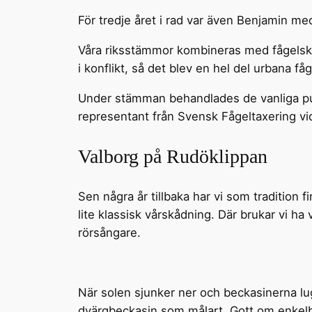
För tredje året i rad var även Benjamin
Våra riksstämmor kombineras med fågelskå
i konflikt, så det blev en hel del urbana fåg
Under stämman behandlades de vanliga pu
representant från Svensk Fågeltaxering v
Valborg på Rudöklippan
Sen några år tillbaka har vi som tradition
lite klassisk vårskådning. Där brukar vi h
rörsångare.
När solen sjunker ner och beckasinerna lugn
dvärgbeckasin som målart. Gott om enkelbe