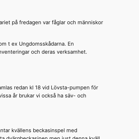
iet på fredagen var fåglar och människor
som t ex Ungdomsskådarna. En
inventeringar och deras verksamhet.
samlas redan kl 18 vid Lövsta-pumpen för
vissa år brukar vi också ha säv- och
nväntar kvällens beckasinspel med
eta dvärgbeckasinen men just denna kväll