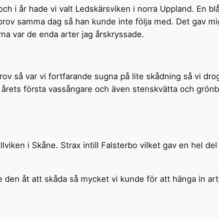
 och i år hade vi valt Ledskärsviken i norra Uppland. En 
eprov samma dag så han kunde inte följa med. Det gav mi
na var de enda arter jag årskryssade.
v så var vi fortfarande sugna på lite skådning så vi dro
 årets första vassångare och även stenskvätta och grön
öllviken i Skåne. Strax intill Falsterbo vilket gav en hel 
den åt att skåda så mycket vi kunde för att hänga in arte