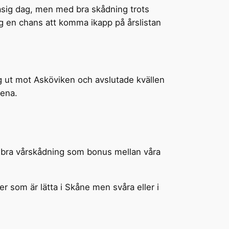
blåsig dag, men med bra skådning trots
g en chans att komma ikapp på årslistan
g ut mot Asköviken och avslutade kvällen
bena.
del bra vårskådning som bonus mellan våra
r som är lätta i Skåne men svåra eller i