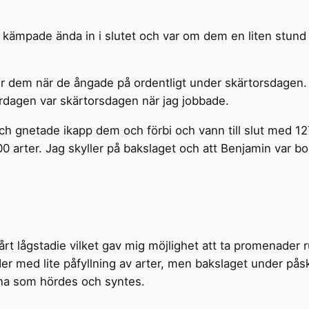
i kämpade ända in i slutet och var om dem en liten stun
 för dem när de ångade på ordentligt under skärtorsdagen.
rdagen var skärtorsdagen när jag jobbade.
och gnetade ikapp dem och förbi och vann till slut med 1
 100 arter. Jag skyller på bakslaget och att Benjamin var 
vårt lågstadie vilket gav mig möjlighet att ta promenade
r med lite påfyllning av arter, men bakslaget under påsk
rna som hördes och syntes.