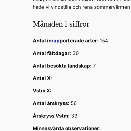
hade vi vindstilla och rena sommarvärmen s
Månaden i siffror
Antal inr
ap
porterade arter:
154
Antal fältdagar:
30
Antal besökta landskap:
7
Antal X:
Vstm X:
Antal årskryss:
56
Årskryss Vstm:
33
Minnesvärda observationer: