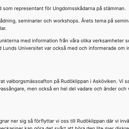
 med som representant för Ungdomsskådarna på stämman.
dning, seminarier och workshops. Årets tema på seminar
lar.
nkterna med information från våra olika verksamheter 
id Lunds Universitet var också med och informerade om 
 firat valborgsmässoafton på Rudöklippan i Asköviken. Vi 
a vassångare, men också en hel del vadare och änder och 
ar ner sig så förflyttar vi oss till Rudöklippan där vi i
ckasiner kan göra det svårt att höra den lite mer diskr