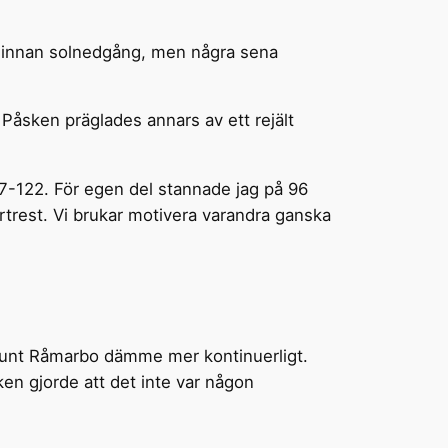
d innan solnedgång, men några sena
 Påsken präglades annars av ett rejält
27-122. För egen del stannade jag på 96
bortrest. Vi brukar motivera varandra ganska
r runt Råmarbo dämme mer kontinuerligt.
en gjorde att det inte var någon