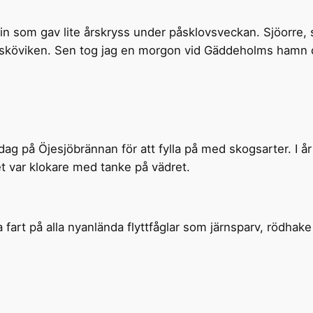
min som gav lite årskryss under påsklovsveckan. Sjöorre,
Asköviken. Sen tog jag en morgon vid Gäddeholms hamn d
dag på Öjesjöbrännan för att fylla på med skogsarter. I å
t var klokare med tanke på vädret.
ra fart på alla nyanlända flyttfåglar som järnsparv, rödhak