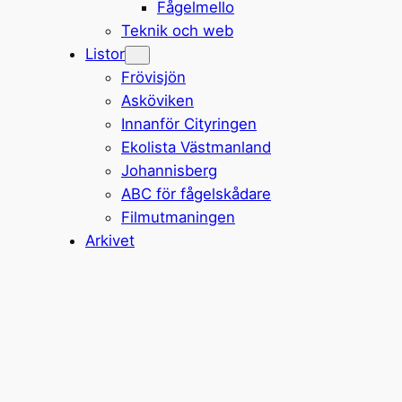
Fågelmello
Teknik och web
Listor
Frövisjön
Asköviken
Innanför Cityringen
Ekolista Västmanland
Johannisberg
ABC för fågelskådare
Filmutmaningen
Arkivet