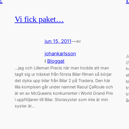
Vi fick paket…
jun 15, 2011
—
av
johankarlsson
J
i
Bloggat
/
…jag och Lilleman Precis när man trodde att man
h
tagit sig ur träsket från första Bilar-filmen så börjar
e
det dyka upp bilar från Bilar 2 på Tradera. Den här
b
lilla kompisen går under namnet Raoul ÇaRoule och
t
är en av McQueens konkurrenter i World Grand Prix
t
i uppföljaren till Bilar. Storasyster som inte är min
å
syster är…