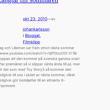
okt 23, 2010
—
av
johankarlsson
i
Bloggat
, 
Filmklipp
ag och Lilleman ser fram emot nästa sommar
/www.youtube.com/watch?v=tIjPDIozOOI Vi får
oppas att den kommer på svenska ganska snart
fter premiären så vi slipper vänta ända till jul, men
lir det som med Toy Story3 så kommer den
roligtvis till oss i slutet av nästa sommar, vilket
roligtvis gör biobiljetter till en attraktiv 6-
rspresent.