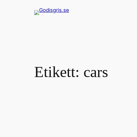
Hoppa
till
innehåll
Etikett:
cars