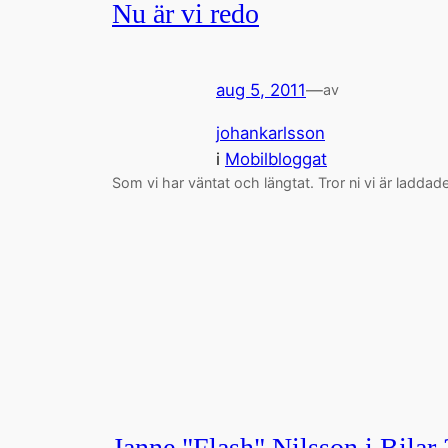
Nu är vi redo
aug 5, 2011
—
av
johankarlsson
i
Mobilbloggat
Som vi har väntat och längtat. Tror ni vi är laddad
Janne "Flash" Nilsson i Bilar 