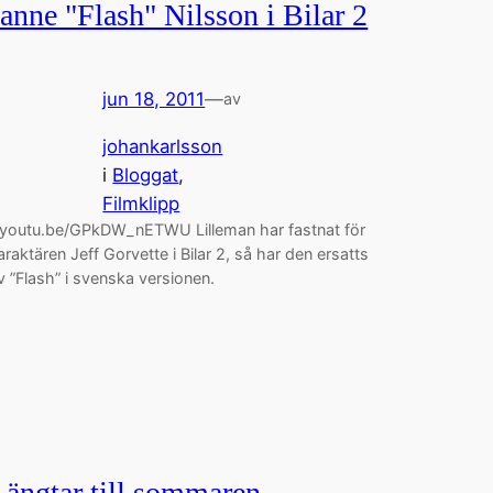
Janne "Flash" Nilsson i Bilar 2
jun 18, 2011
—
av
johankarlsson
i
Bloggat
, 
Filmklipp
/youtu.be/GPkDW_nETWU Lilleman har fastnat för
araktären Jeff Gorvette i Bilar 2, så har den ersatts
v ”Flash” i svenska versionen.
Längtar till sommaren