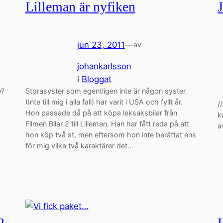
Lilleman är nyfiken
jun 23, 2011
—
av
johankarlsson
i
Bloggat
e?
Storasyster som egentligen inte är någon syster
(Inte till mig i alla fall) har varit i USA och fyllt år.
/
Hon passade då på att köpa leksaksbilar från
k
Filmen Bilar 2 till Lilleman. Han har fått reda på att
a
hon köp två st, men eftersom hon inte berättat ens
för mig vilka två karaktärer det…
2