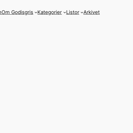
m
Om Godisgris
Kategorier
Listor
Arkivet