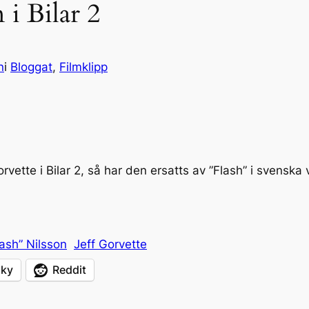
 i Bilar 2
n
i
Bloggat
, 
Filmklipp
rvette i Bilar 2, så har den ersatts av ”Flash” i svenska
ash” Nilsson
Jeff Gorvette
sky
Reddit