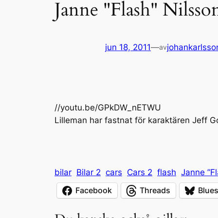
Janne "Flash" Nilsson
jun 18, 2011
—
johankarlsso
av
//youtu.be/GPkDW_nETWU
Lilleman har fastnat för karaktären Jeff Go
bilar
Bilar 2
cars
Cars 2
flash
Janne ”Fl
Facebook
Threads
Blue