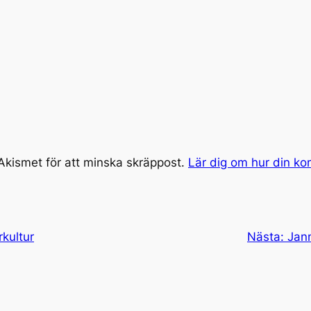
kismet för att minska skräppost.
Lär dig om hur din k
rkultur
Nästa:
Jann