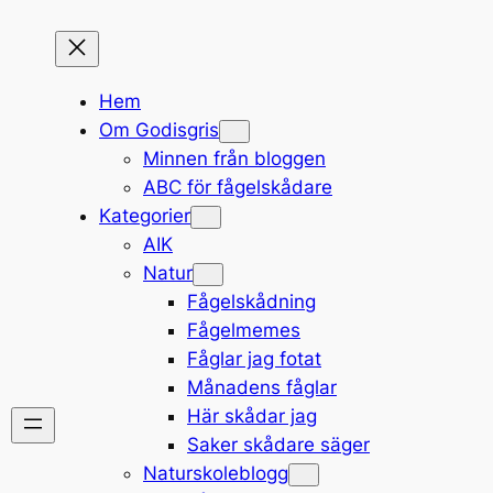
Hem
Om Godisgris
Minnen från bloggen
ABC för fågelskådare
Kategorier
AIK
Natur
Fågelskådning
Fågelmemes
Fåglar jag fotat
Månadens fåglar
Här skådar jag
Saker skådare säger
Naturskoleblogg