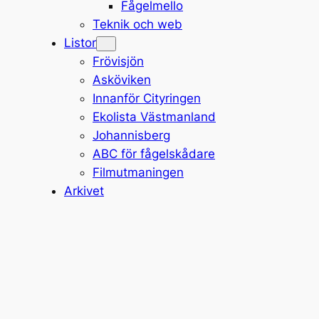
Fågelmello
Teknik och web
Listor
Frövisjön
Asköviken
Innanför Cityringen
Ekolista Västmanland
Johannisberg
ABC för fågelskådare
Filmutmaningen
Arkivet