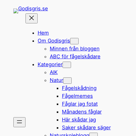
Hoppa
till
innehåll
Hem
Om Godisgris
Minnen från bloggen
ABC för fågelskådare
Kategorier
AIK
Natur
Fågelskådning
Fågelmemes
Fåglar jag fotat
Månadens fåglar
Här skådar jag
Saker skådare säger
Naturskoleblogg