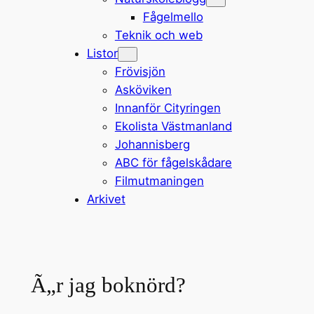
Fågelmello
Teknik och web
Listor
Frövisjön
Asköviken
Innanför Cityringen
Ekolista Västmanland
Johannisberg
ABC för fågelskådare
Filmutmaningen
Arkivet
Ã„r jag boknörd?