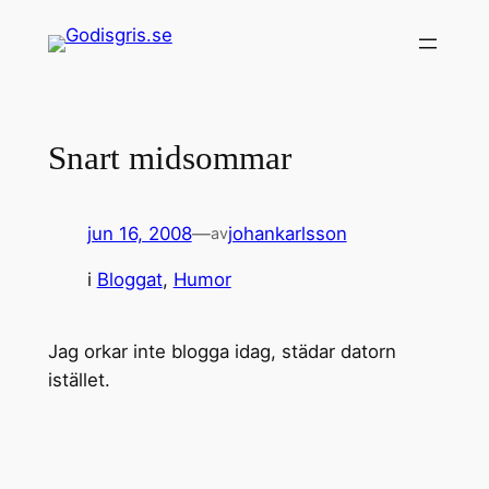
Hoppa
till
innehåll
Snart midsommar
jun 16, 2008
—
johankarlsson
av
i
Bloggat
, 
Humor
Jag orkar inte blogga idag, städar datorn
istället.