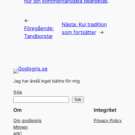
hur din kommentarsdata bearbetas
.
←
Nästa:
Kul tradition
Föregående:
som fortsätter
→
Tandborstar
Jag har ändå inget bättre för mig
Sök
Sök
Om
Integritet
Om godiisgris
Privacy Policy
Minnen
ABC