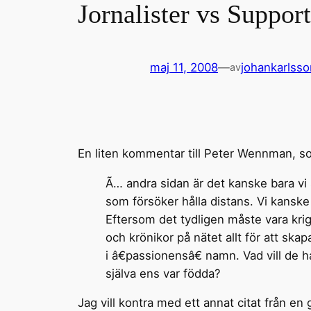
Jornalister vs Support
maj 11, 2008
—
johankarlsso
av
En liten kommentar till Peter Wennman, 
Ã… andra sidan är det kanske bara vi 
som försöker hålla distans. Vi kanske 
Eftersom det tydligen måste vara krig
och krönikor på nätet allt för att skapa
i â€passionensâ€ namn. Vad vill de h
själva ens var födda?
Jag vill kontra med ett annat citat från en 