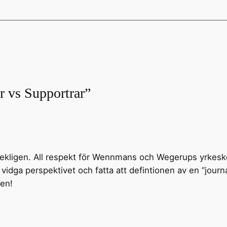
er vs Supportrar”
ekligen. All respekt för Wennmans och Wegerups yrkes
ga perspektivet och fatta att defintionen av en ”journalis
ken!