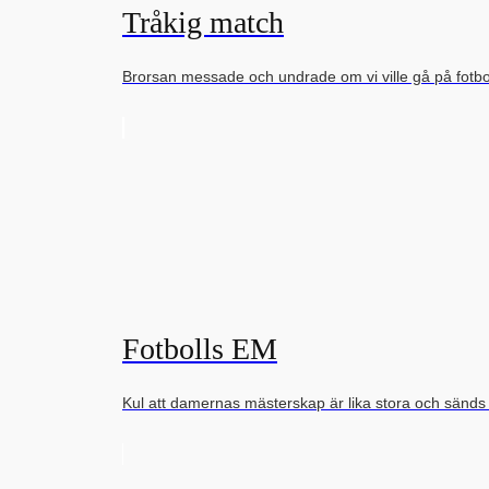
Tråkig match
Brorsan messade och undrade om vi ville gå på fot
Fotbolls EM
Kul att damernas mästerskap är lika stora och sänd