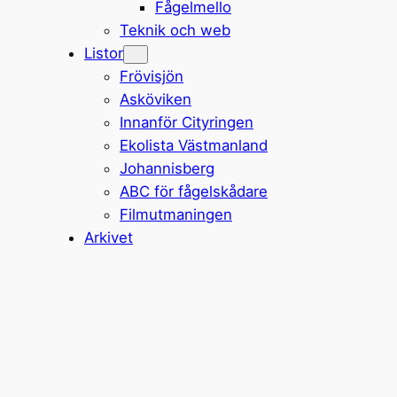
Fågelmello
Teknik och web
Listor
Frövisjön
Asköviken
Innanför Cityringen
Ekolista Västmanland
Johannisberg
ABC för fågelskådare
Filmutmaningen
Arkivet