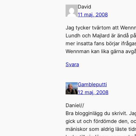
David
11 maj, 2008
Jag tycker tvärtom att Wennm
Lundh och Majlard är ändå på
mer insatta fans börjar ifråga
Wennman kan lika gärna avgå
Svara
Gambleputti
12 maj, 2008
Daniel//
Bra blogginlägg du skrivit. 
gick ut och fördömde den, och
mäniskor som aldrig läste tid