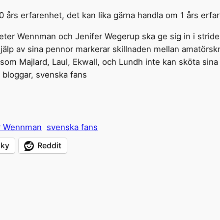
20 års erfarenhet, det kan lika gärna handla om 1 års erf
tt Peter Wennman och Jenifer Wegerup ska ge sig in i strid
jälp av sina pennor markerar skillnaden mellan amatörskri
 som Majlard, Laul, Ekwall, och Lundh inte kan sköta sina
, bloggar, svenska fans
r Wennman
svenska fans
sky
Reddit