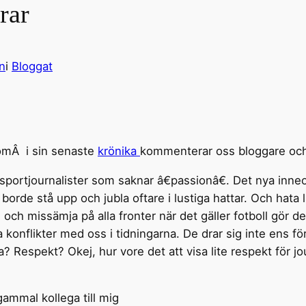
rar
n
i
Bloggat
somÂ i sin senaste
krönika
kommenterar oss bloggare och
sportjournalister som saknar â€passionâ€. Det nya inneo
borde stå upp och jubla oftare i lustiga hattar. Och hata l
 och missämja på alla fronter när det gäller fotboll gör 
 konflikter med oss i tidningarna. De drar sig inte ens för 
a? Respekt? Okej, hur vore det att visa lite respekt för j
gammal kollega till mig