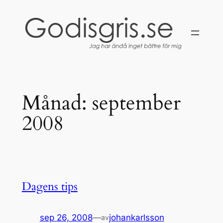
Hoppa
till
innehåll
Månad:
september
2008
Dagens tips
sep 26, 2008
—
johankarlsson
av