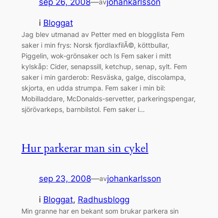
sep 26, 2008
—
johankarlsson
av
i
Bloggat
Jag blev utmanad av Petter med en blogglista Fem
saker i min frys: Norsk fjordlaxfilÃ©, köttbullar,
Piggelin, wok-grönsaker och Is Fem saker i mitt
kylskåp: Cider, senapssill, ketchup, senap, sylt. Fem
saker i min garderob: Resväska, galge, discolampa,
skjorta, en udda strumpa. Fem saker i min bil:
Mobilladdare, McDonalds-servetter, parkeringspengar,
sjörövarkeps, barnbilstol. Fem saker i…
Hur parkerar man sin cykel
sep 23, 2008
—
johankarlsson
av
i
Bloggat
, 
Radhusblogg
Min granne har en bekant som brukar parkera sin