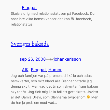
i
Bloggat
Skoja aldrig med relationsstatusen på Facebook. Du
anar inte vilka konsekvenser det kan få. facebook,
relationstatus
Sveriges baksida
sep 26, 2008
—
johankarlsson
av
i
AIK
, 
Bloggat
, 
Humor
Jag och familjen var på promenad i kålle och adas
hemkvarter, och mitt bland alla Glennar hittade jag
denna skylt. Men vad det är som skymtar fram bakom
skylten?Â Jag fick mig i alla fall ett gott skratt. Javisst
är det Gamla Ullevi, som Glennarna bygger om
Men
de har ju problem med vad…