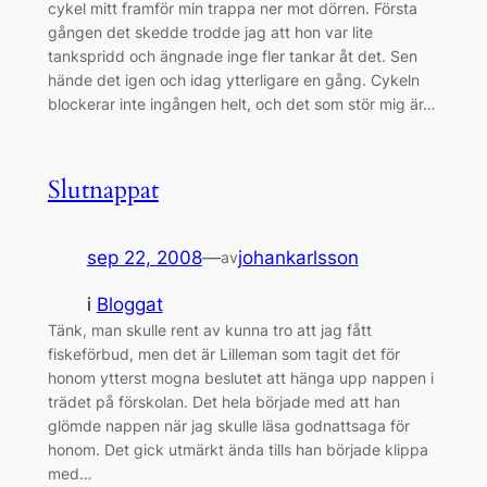
cykel mitt framför min trappa ner mot dörren. Första
gången det skedde trodde jag att hon var lite
tankspridd och ängnade inge fler tankar åt det. Sen
hände det igen och idag ytterligare en gång. Cykeln
blockerar inte ingången helt, och det som stör mig är…
Slutnappat
sep 22, 2008
—
johankarlsson
av
i
Bloggat
Tänk, man skulle rent av kunna tro att jag fått
fiskeförbud, men det är Lilleman som tagit det för
honom ytterst mogna beslutet att hänga upp nappen i
trädet på förskolan. Det hela började med att han
glömde nappen när jag skulle läsa godnattsaga för
honom. Det gick utmärkt ända tills han började klippa
med…