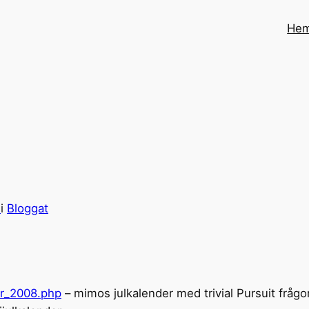
He
n
i
Bloggat
er_2008.php
– mimos julkalender med trivial Pursuit frågor