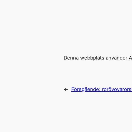
Denna webbplats använder Ak
←
Föregående:
rorövovaror