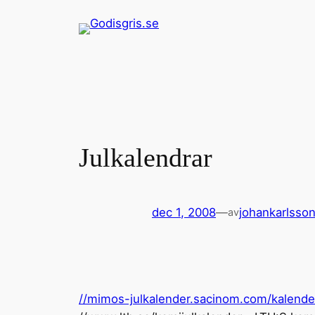
Hoppa
till
innehåll
Julkalendrar
dec 1, 2008
—
johankarlsso
av
//mimos-julkalender.sacinom.com/kalend