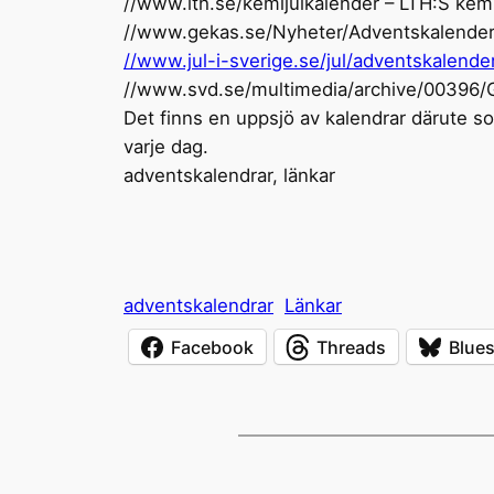
//www.lth.se/kemijulkalender – LTH:S kemi
//www.gekas.se/Nyheter/Adventskalender/t
//www.jul-i-sverige.se/jul/adventskalende
//www.svd.se/multimedia/archive/00396/
Det finns en uppsjö av kalendrar därute s
varje dag.
adventskalendrar, länkar
adventskalendrar
Länkar
Facebook
Threads
Blue