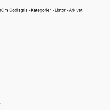
m
Om Godisgris
Kategorier
Listor
Arkivet
.