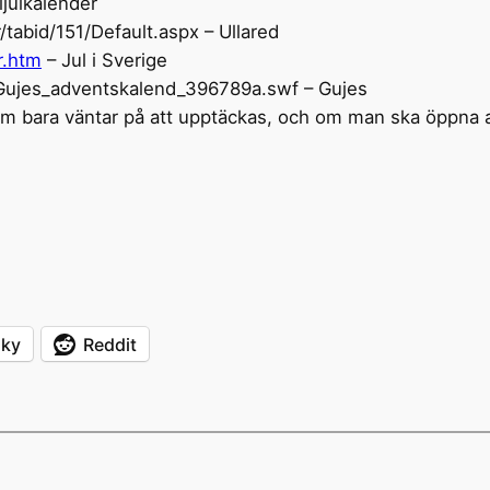
julkalender
abid/151/Default.aspx – Ullared
r.htm
– Jul i Sverige
Gujes_adventskalend_396789a.swf – Gujes
om bara väntar på att upptäckas, och om man ska öppna a
sky
Reddit