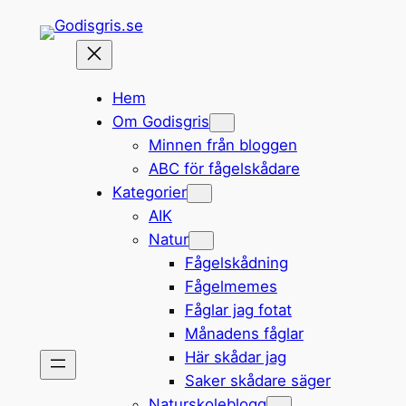
Hoppa
till
innehåll
Hem
Om Godisgris
Minnen från bloggen
ABC för fågelskådare
Kategorier
AIK
Natur
Fågelskådning
Fågelmemes
Fåglar jag fotat
Månadens fåglar
Här skådar jag
Saker skådare säger
Naturskoleblogg