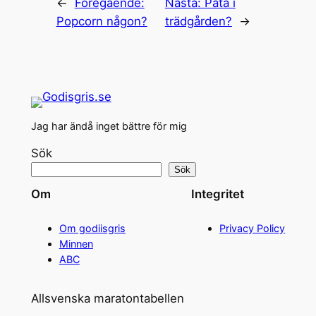
←
Föregående:
Nästa:
Påta i
Popcorn någon?
trädgården?
→
Jag har ändå inget bättre för mig
Sök
Sök
Om
Integritet
Om godiisgris
Privacy Policy
Minnen
ABC
Allsvenska maratontabellen