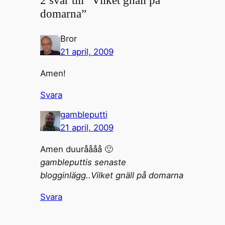
2 svar till ”Vilket gnäll på
domarna”
Bror
21 april, 2009
Amen!
Svara
gambleputti
21 april, 2009
Amen duuråååå 🙂
gambleputtis senaste
blogginlägg..Vilket gnäll på domarna
Svara