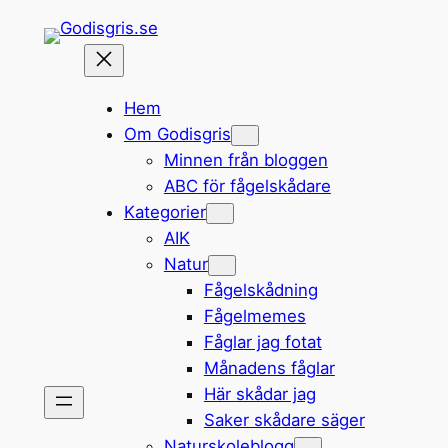
Hoppa
till
innehåll
Hem
Om Godisgris
Minnen från bloggen
ABC för fågelskådare
Kategorier
AIK
Natur
Fågelskådning
Fågelmemes
Fåglar jag fotat
Månadens fåglar
Här skådar jag
Saker skådare säger
Naturskoleblogg