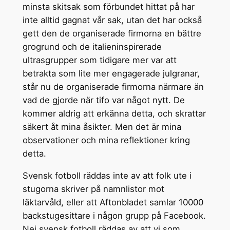
minsta skitsak som förbundet hittat på har
inte alltid gagnat vår sak, utan det har också
gett den de organiserade firmorna en bättre
grogrund och de italieninspirerade
ultrasgrupper som tidigare mer var att
betrakta som lite mer engagerade julgranar,
står nu de organiserade firmorna närmare än
vad de gjorde när tifo var något nytt. De
kommer aldrig att erkänna detta, och skrattar
säkert åt mina åsikter. Men det är mina
observationer och mina reflektioner kring
detta.
Svensk fotboll räddas inte av att folk ute i
stugorna skriver på namnlistor mot
läktarvåld, eller att Aftonbladet samlar 10000
backstugesittare i någon grupp på Facebook.
Nej svensk fotboll räddas av att vi som