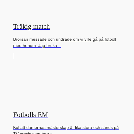
Tråkig match
Brorsan messade och undrade om vi ville gå på fotboll
med honom. Jag bruka…
Fotbolls EM
Kul att damernas mästerskap är lika stora och sänds på
TV precis som herra…