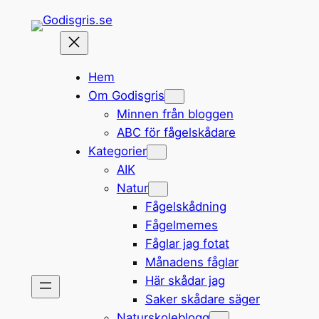
Hoppa
till
innehåll
Hem
Om Godisgris
Minnen från bloggen
ABC för fågelskådare
Kategorier
AIK
Natur
Fågelskådning
Fågelmemes
Fåglar jag fotat
Månadens fåglar
Här skådar jag
Saker skådare säger
Naturskoleblogg