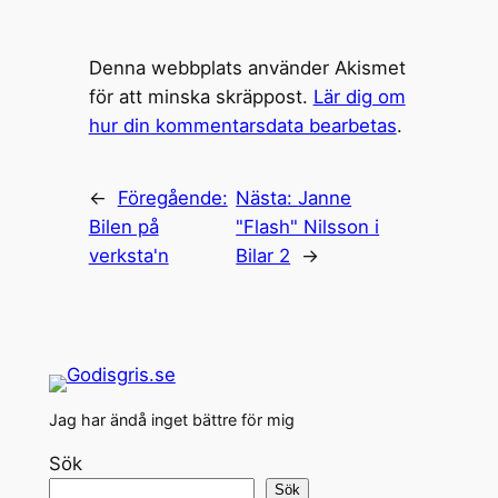
Denna webbplats använder Akismet
för att minska skräppost.
Lär dig om
hur din kommentarsdata bearbetas
.
←
Föregående:
Nästa:
Janne
Bilen på
"Flash" Nilsson i
verksta'n
Bilar 2
→
Jag har ändå inget bättre för mig
Sök
Sök