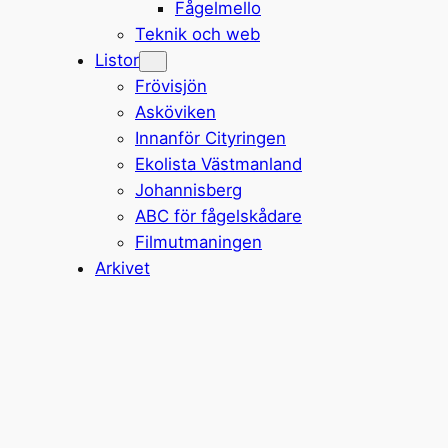
Fågelmello
Teknik och web
Listor
Frövisjön
Asköviken
Innanför Cityringen
Ekolista Västmanland
Johannisberg
ABC för fågelskådare
Filmutmaningen
Arkivet