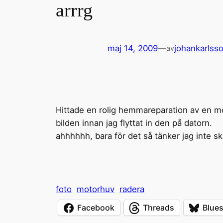
arrrg
maj 14, 2009
—
johankarlss
av
Hittade en rolig hemmareparation av en mo
bilden innan jag flyttat in den på datorn.
ahhhhhh, bara för det så tänker jag inte sk
foto
motorhuv
radera
Facebook
Threads
Blue