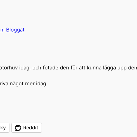
on
i
Bloggat
torhuv idag, och fotade den för att kunna lägga upp den 
riva något mer idag.
sky
Reddit