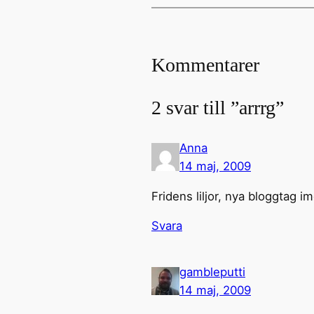
Kommentarer
2 svar till ”arrrg”
Anna
14 maj, 2009
Fridens liljor, nya bloggtag
Svara
gambleputti
14 maj, 2009