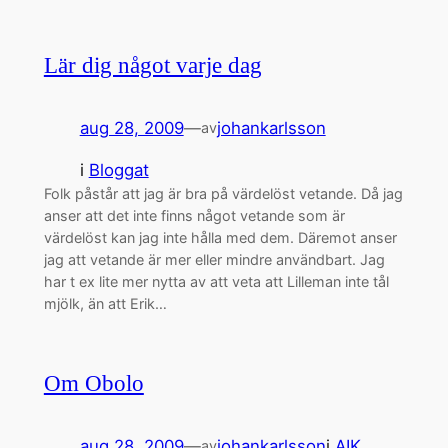
Lär dig något varje dag
aug 28, 2009
—
johankarlsson
av
i
Bloggat
Folk påstår att jag är bra på värdelöst vetande. Då jag
anser att det inte finns något vetande som är
värdelöst kan jag inte hålla med dem. Däremot anser
jag att vetande är mer eller mindre användbart. Jag
har t ex lite mer nytta av att veta att Lilleman inte tål
mjölk, än att Erik…
Om Obolo
aug 28, 2009
—
johankarlsson
i
AIK
av