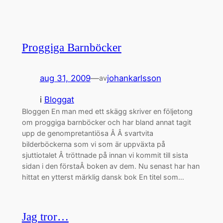
Proggiga Barnböcker
aug 31, 2009
—
johankarlsson
av
i
Bloggat
Bloggen En man med ett skägg skriver en följetong
om proggiga barnböcker och har bland annat tagit
upp de genompretantiösa Â Â svartvita
bilderböckerna som vi som är uppväxta på
sjuttiotalet Â tröttnade på innan vi kommit till sista
sidan i den förstaÂ boken av dem. Nu senast har han
hittat en ytterst märklig dansk bok En titel som…
Jag tror…