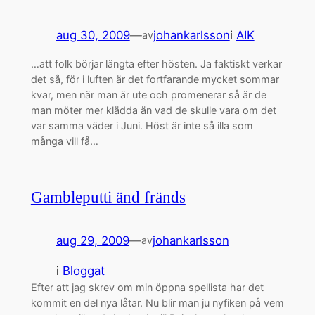
aug 30, 2009
—
johankarlsson
i
AIK
av
…att folk börjar längta efter hösten. Ja faktiskt verkar
det så, för i luften är det fortfarande mycket sommar
kvar, men när man är ute och promenerar så är de
man möter mer klädda än vad de skulle vara om det
var samma väder i Juni. Höst är inte så illa som
många vill få…
Gambleputti änd fränds
aug 29, 2009
—
johankarlsson
av
i
Bloggat
Efter att jag skrev om min öppna spellista har det
kommit en del nya låtar. Nu blir man ju nyfiken på vem