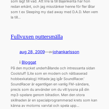
som lagt till vad. Att Irre la till Bajenkenta har hon
redan erkänt, och jag misstänker henne för fler låtar
som t ex Sleeping my dad away med D.A.D. Men vem
la till…
Fullvuxen puttersmälla
aug 28, 2009
—
johankarlsson
av
i
Bloggat
På den mycket underhållande och intressanta sidan
Coolstuff (Lite som en modern och nätbaserad
hobbexkatalog) Hittade jag igår SoundRacer.’
SoundRacer är egentligen en vanlig FM-sändare,
precis som du använder om du vill lyssna på din
mp3-spelare genom bilradion. Men den stora
skillnaden är en specialprogrammerad krets som kan
känna av motorns varvtal och spela upp…