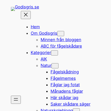
Hoppa
till
innehåll
Hem
Om Godisgris
Minnen från bloggen
ABC för fågelskådare
Kategorier
AIK
Natur
Fågelskådning
Fågelmemes
Fåglar jag fotat
Månadens fåglar
Här skådar jag
Saker skådare säger
Naturskoleblogg