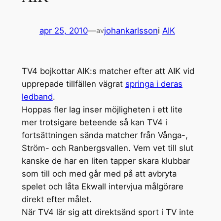
apr 25, 2010
—
johankarlsson
i
AIK
av
TV4 bojkottar AIK:s matcher efter att AIK vid
upprepade tillfällen vägrat
springa i deras
ledband
.
Hoppas fler lag inser möjligheten i ett lite
mer trotsigare beteende så kan TV4 i
fortsättningen sända matcher från Vånga-,
Ström- och Ranbergsvallen. Vem vet till slut
kanske de har en liten tapper skara klubbar
som till och med går med på att avbryta
spelet och låta Ekwall intervjua målgörare
direkt efter målet.
När TV4 lär sig att direktsänd sport i TV inte