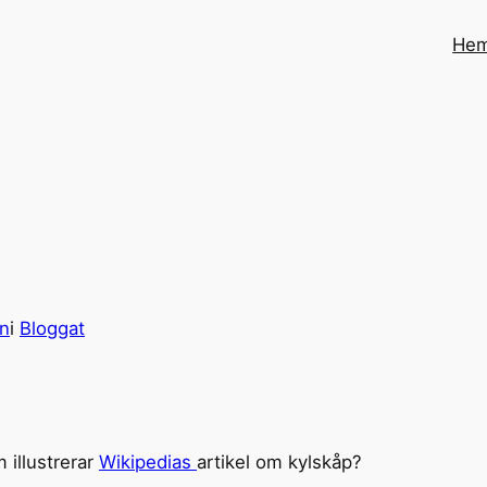
He
on
i
Bloggat
 illustrerar
Wikipedias
artikel om kylskåp?