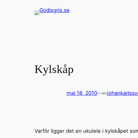
Hoppa
till
innehåll
Kylskåp
maj 18, 2010
—
johankarlss
av
Varför ligger det en ukulele i kylskåpet som