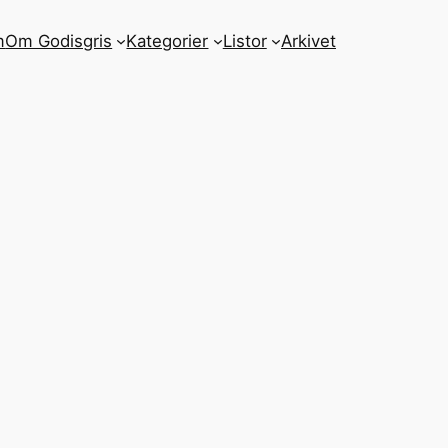
m
Om Godisgris
Kategorier
Listor
Arkivet