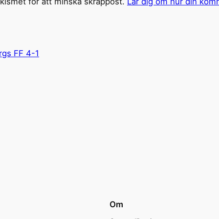
ismet för att minska skräppost.
Lär dig om hur din kom
rgs FF 4-1
Om