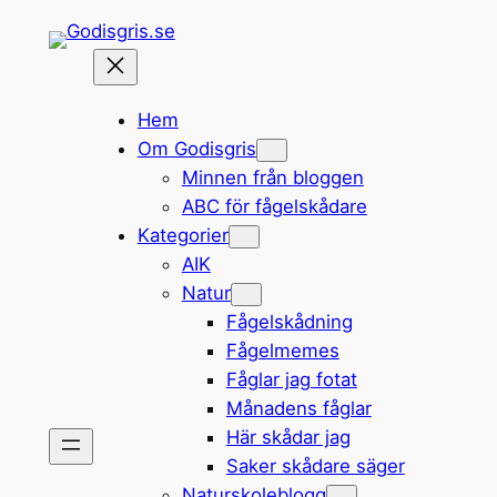
Hoppa
till
innehåll
Hem
Om Godisgris
Minnen från bloggen
ABC för fågelskådare
Kategorier
AIK
Natur
Fågelskådning
Fågelmemes
Fåglar jag fotat
Månadens fåglar
Här skådar jag
Saker skådare säger
Naturskoleblogg