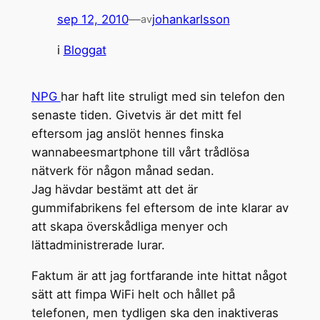
sep 12, 2010
—
johankarlsson
av
i
Bloggat
NPG
har haft lite struligt med sin telefon den
senaste tiden. Givetvis är det mitt fel
eftersom jag anslöt hennes finska
wannabeesmartphone till vårt trådlösa
nätverk för någon månad sedan.
Jag hävdar bestämt att det är
gummifabrikens fel eftersom de inte klarar av
att skapa överskådliga menyer och
lättadministrerade lurar.
Faktum är att jag fortfarande inte hittat något
sätt att fimpa WiFi helt och hållet på
telefonen, men tydligen ska den inaktiveras