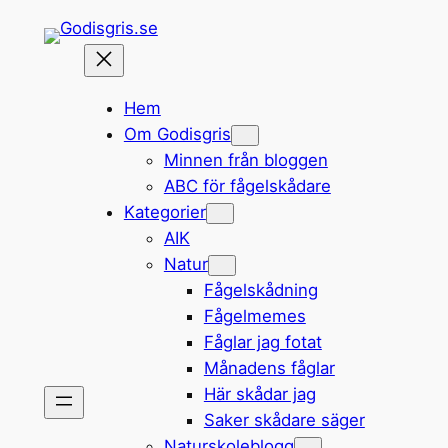
Hoppa
till
innehåll
Hem
Om Godisgris
Minnen från bloggen
ABC för fågelskådare
Kategorier
AIK
Natur
Fågelskådning
Fågelmemes
Fåglar jag fotat
Månadens fåglar
Här skådar jag
Saker skådare säger
Naturskoleblogg