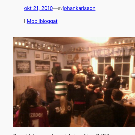
okt 21, 2010
—
johankarlsson
av
i
Mobilbloggat