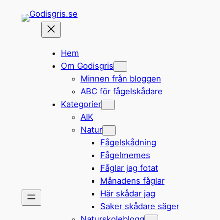
Hoppa
till
innehåll
Hem
Om Godisgris
Minnen från bloggen
ABC för fågelskådare
Kategorier
AIK
Natur
Fågelskådning
Fågelmemes
Fåglar jag fotat
Månadens fåglar
Här skådar jag
Saker skådare säger
Naturskoleblogg