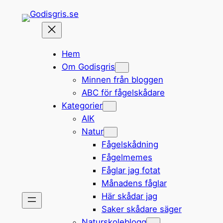
Hoppa
till
innehåll
Hem
Om Godisgris
Minnen från bloggen
ABC för fågelskådare
Kategorier
AIK
Natur
Fågelskådning
Fågelmemes
Fåglar jag fotat
Månadens fåglar
Här skådar jag
Saker skådare säger
Naturskoleblogg