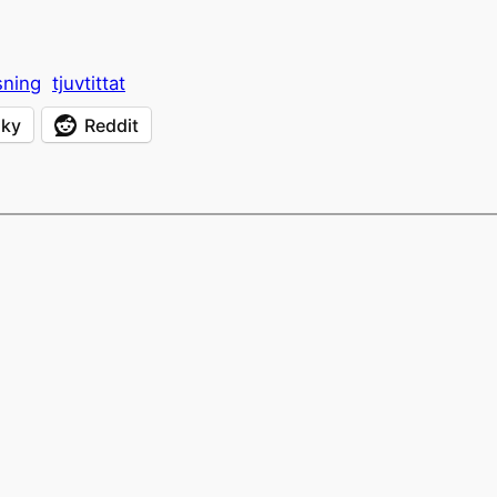
sning
tjuvtittat
sky
Reddit