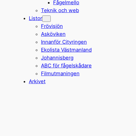
Fågelmello
Teknik och web
Listor
Frövisjön
Asköviken
Innanför Cityringen
Ekolista Västmanland
Johannisberg
ABC för fågelskådare
Filmutmaningen
Arkivet