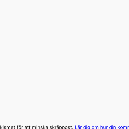
ismet för att minska skräppost.
Lär dig om hur din kom