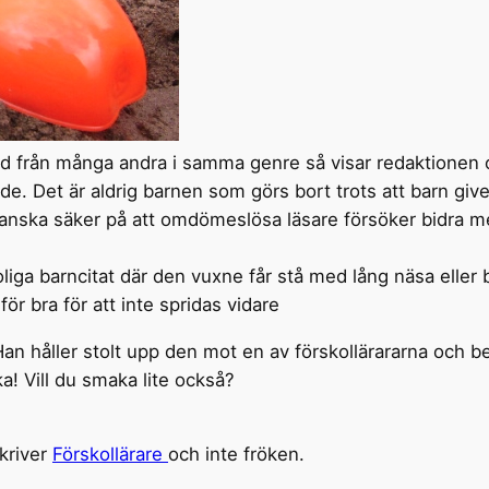
lnad från många andra i samma genre så visar redaktionen
de. Det är aldrig barnen som görs bort trots att barn giv
ganska säker på att omdömeslösa läsare försöker bidra 
oliga barncitat där den vuxne får stå med lång näsa eller
ör bra för att inte spridas vidare
an håller stolt upp den mot en av förskollärararna och b
! Vill du smaka lite också?
Skriver
Förskollärare
och inte fröken.