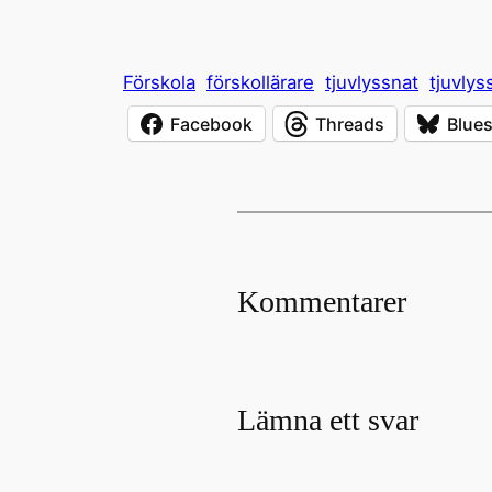
Förskola
förskollärare
tjuvlyssnat
tjuvlys
Facebook
Threads
Blue
Kommentarer
Lämna ett svar