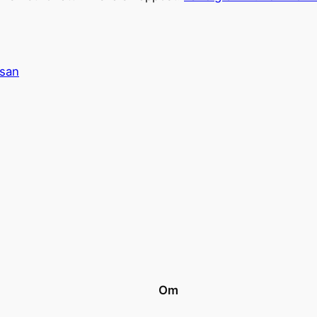
san
Om