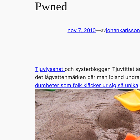
Pwned
nov 7, 2010
—
johankarlsson
av
Tjuvlyssnat
och systerbloggen Tjuvtittat är 
det lågvattenmärken där man ibland undrar h
dumheter som folk kläcker ur sig så unika