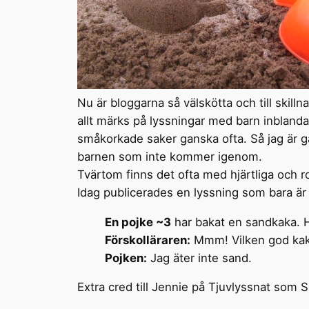
Nu är bloggarna så välskötta och till skil
allt märks på lyssningar med barn inblanda
småkorkade saker ganska ofta. Så jag är 
barnen som inte kommer igenom.
Tvärtom finns det ofta med hjärtliga och r
Idag publicerades en lyssning som bara är f
En pojke ~3
har bakat en sandkaka. H
Förskolläraren:
Mmm! Vilken god kaka
Pojken:
Jag äter inte sand.
Extra cred till Jennie på Tjuvlyssnat som 