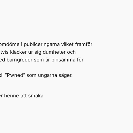
 omdöme i publiceringarna vilket framför
etvis kläcker ur sig dumheter och
med barngrodor som är pinsamma för
 bli ”Pwned” som ungarna säger.
er henne att smaka.