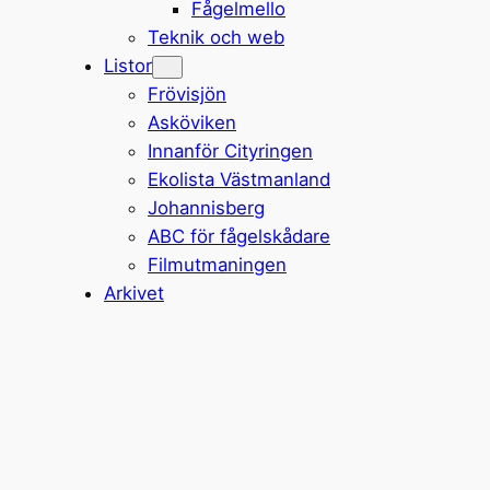
Fågelmello
Teknik och web
Listor
Frövisjön
Asköviken
Innanför Cityringen
Ekolista Västmanland
Johannisberg
ABC för fågelskådare
Filmutmaningen
Arkivet