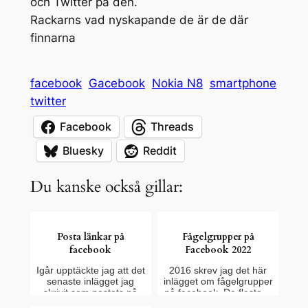
och Twitter på den.
Rackarns vad nyskapande de är de där
finnarna
facebook
Gacebook
Nokia N8
smartphone
twitter
Facebook
Threads
Bluesky
Reddit
Du kanske också gillar:
Posta länkar på
Fågelgrupper på
facebook
Facebook 2022
Igår upptäckte jag att det
2016 skrev jag det här
senaste inlägget jag
inlägget om fågelgrupper
skrivit som postats på
på facebook. De flesta…
min…