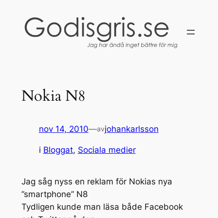
Hoppa
till
innehåll
Nokia N8
nov 14, 2010
—
johankarlsson
av
i
Bloggat
, 
Sociala medier
Jag såg nyss en reklam för Nokias nya
”smartphone” N8
Tydligen kunde man läsa både Facebook