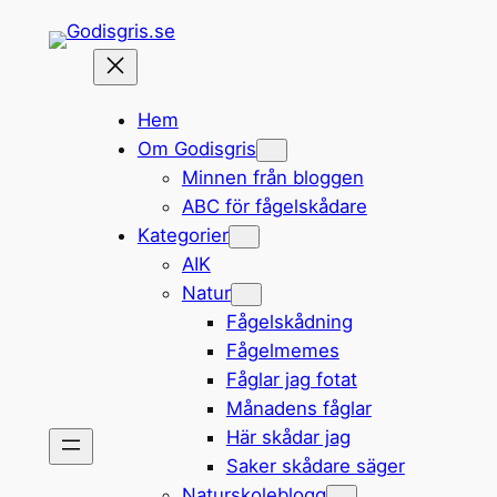
Hoppa
till
innehåll
Hem
Om Godisgris
Minnen från bloggen
ABC för fågelskådare
Kategorier
AIK
Natur
Fågelskådning
Fågelmemes
Fåglar jag fotat
Månadens fåglar
Här skådar jag
Saker skådare säger
Naturskoleblogg