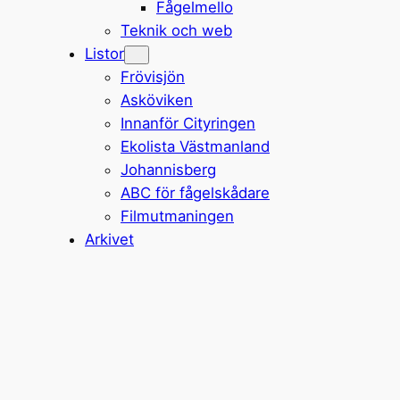
Fågelmello
Teknik och web
Listor
Frövisjön
Asköviken
Innanför Cityringen
Ekolista Västmanland
Johannisberg
ABC för fågelskådare
Filmutmaningen
Arkivet