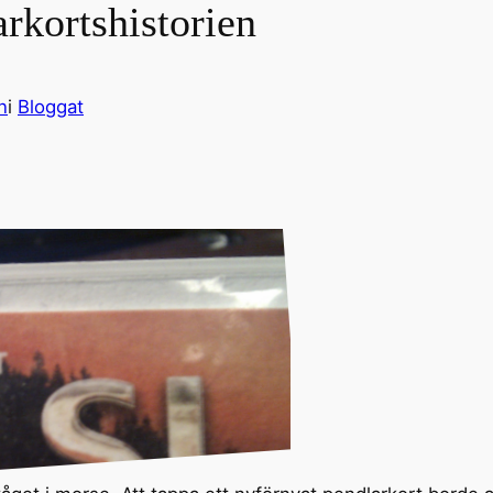
arkortshistorien
n
i
Bloggat