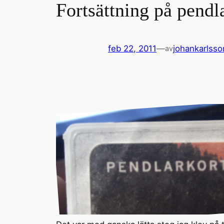
Fortsättning på pendl
feb 22, 2011
—
johankarlsso
av