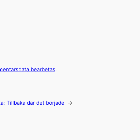
mentarsdata bearbetas
.
ta:
Tillbaka där det började
→