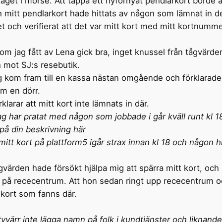
 tåget i morse. Att tappa ett nyförnyat pendlarkort bord
ch mitt pendlarkort hade hittats av någon som lämnat in d
 och verifierat att det var mitt kort med mitt kortnummer
om jag fått av Lena gick bra, inget knussel från tågvärde
h mot SJ:s resebutik.
jag kom fram till en kassa nästan omgående och förklarad
om en dörr.
arar att mitt kort inte lämnats in där.
ag har pratat med någon som jobbade i går kväll runt kl 18 
på din beskrivning här
e mitt kort på plattform5 igår strax innan kl 18 och någon 
gvärden hade försökt hjälpa mig att spärra mitt kort, och
 på rececentrum. Att hon sedan ringt upp rececentrum och
 kort som fanns där.
tyvärr inte lägga namn på folk i kundtjänster och liknan