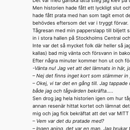
Det var med ganska lätta steg jag klev på
Men historien hade fått ett lyckligt slut o
hade fått prata med han som tagit emot det
behövdes eftersom det var i tryggt förvar.
Tågresan med min papperslapp till biljett s
in i stora hallen på Stockholms Central oc
Inte var det så mycket folk där heller så 
kallas) bad mig vänta och försvann in bak
Efter några minuter kommer hon ut och förkl
-Vänta nu! Jag vet att det lämnats in här, j
– Nej det finns inget kort som stämmer in 
– Okej, vi tar det en gång till. Jag tappad
både jag och tågvärden bekräfta…..
Sen drog jag hela historien igen om hur tå
annan resenär hittat kortet och lämnat det
mig och jag fick bekräftat att det var MITT
– Vem var det du pratade med?
– Ingen aning, det var en man. Jag brukar 