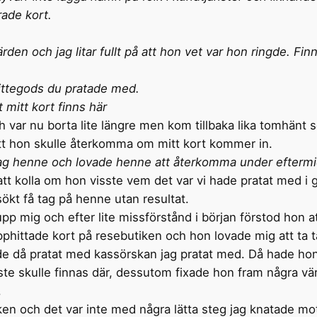
rade kort.
den och jag litar fullt på att hon vet var hon ringde. Finns
hittegods du pratade med.
t mitt kort finns här
 var nu borta lite längre men kom tillbaka lika tomhänt 
att hon skulle återkomma om mitt kort kommer in.
e jag henne och lovade henne att återkomma under efterm
att kolla om hon visste vem det var vi hade pratat med i 
sökt få tag på henne utan resultat.
pp mig och efter lite missförstånd i början förstod hon a
 upphittade kort på resebutiken och hon lovade mig att ta t
de då pratat med kassörskan jag pratat med. Då hade hon 
ste skulle finnas där, dessutom fixade hon fram några vä
.
en och det var inte med några lätta steg jag knatade mot