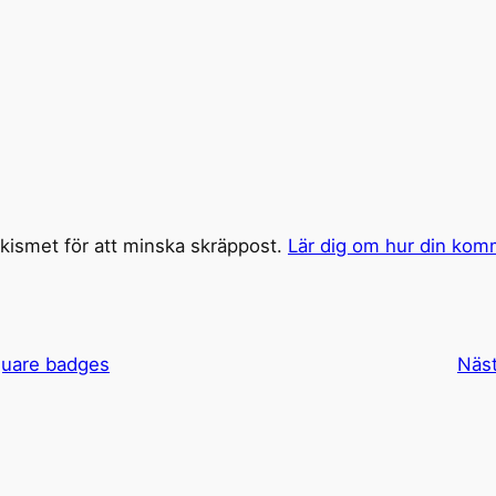
ismet för att minska skräppost.
Lär dig om hur din kom
quare badges
Näs