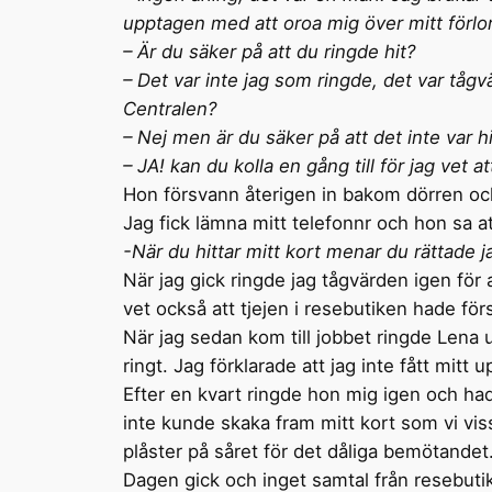
upptagen med att oroa mig över mitt förlo
– Är du säker på att du ringde hit?
– Det var inte jag som ringde, det var tågvär
Centralen?
– Nej men är du säker på att det inte var 
– JA! kan du kolla en gång till för jag vet at
Hon försvann återigen in bakom dörren och
Jag fick lämna mitt telefonnr och hon sa 
-När du hittar mitt kort menar du rättad
När jag gick ringde jag tågvärden igen för 
vet också att tjejen i resebutiken hade för
När jag sedan kom till jobbet ringde Lena u
ringt. Jag förklarade att jag inte fått mitt
Efter en kvart ringde hon mig igen och ha
inte kunde skaka fram mitt kort som vi vis
plåster på såret för det dåliga bemötandet
Dagen gick och inget samtal från resebutik