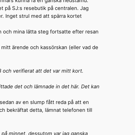
e annars kunna få en ganska nedstämd.
et på SJ:s resebutik på centralen. Jag
. Inget strul med att spärra kortet
n och mina lätta steg fortsatte efter resan
e mitt ärende och kassörskan (eller vad de
och verifierat att det var mitt kort.
hittade det och lämnade in det här. Det kan
 sedan av en slump fått reda på att en
 bekräftat detta, lämnat telefonen till
de på minnet, dessutom var jag ganska