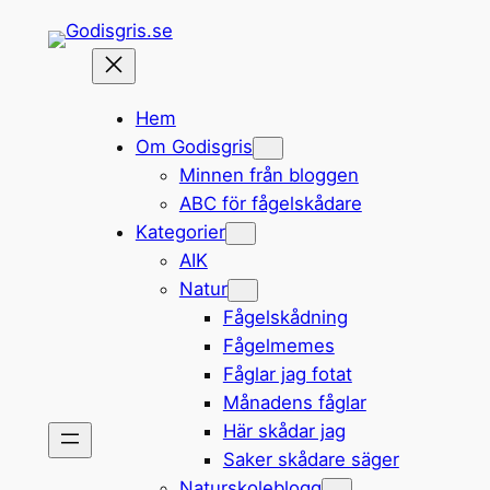
Hoppa
till
innehåll
Hem
Om Godisgris
Minnen från bloggen
ABC för fågelskådare
Kategorier
AIK
Natur
Fågelskådning
Fågelmemes
Fåglar jag fotat
Månadens fåglar
Här skådar jag
Saker skådare säger
Naturskoleblogg