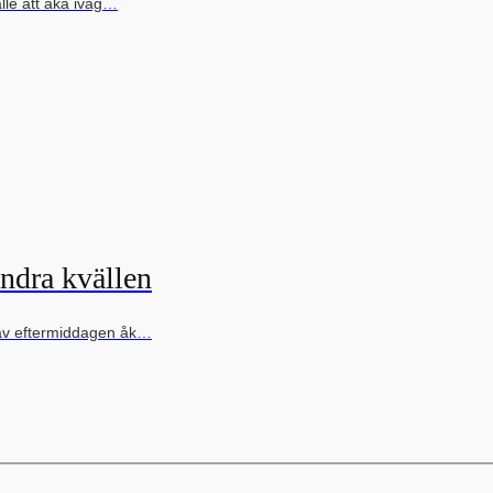
fälle att åka iväg…
andra kvällen
t av eftermiddagen åk…