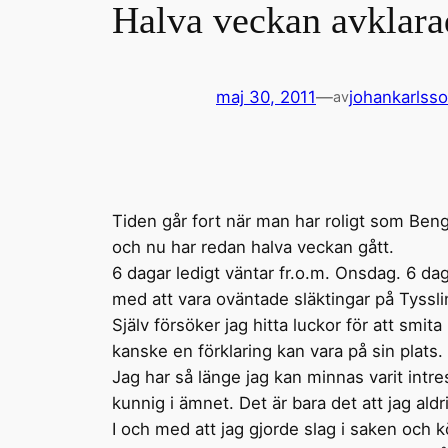
Halva veckan avklara
maj 30, 2011
—
johankarlss
av
Tiden går fort när man har roligt som Beng
och nu har redan halva veckan gått.
6 dagar ledigt väntar fr.o.m. Onsdag. 6 daga
med att vara oväntade släktingar på Tyssli
Själv försöker jag hitta luckor för att smi
kanske en förklaring kan vara på sin plats.
Jag har så länge jag kan minnas varit intr
kunnig i ämnet. Det är bara det att jag aldr
I och med att jag gjorde slag i saken och 