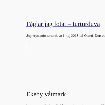
Fåglar jag fotat – turturduva
Jag kryssade turturduva i maj 2013 på Öland. Den v
Ekeby våtmark