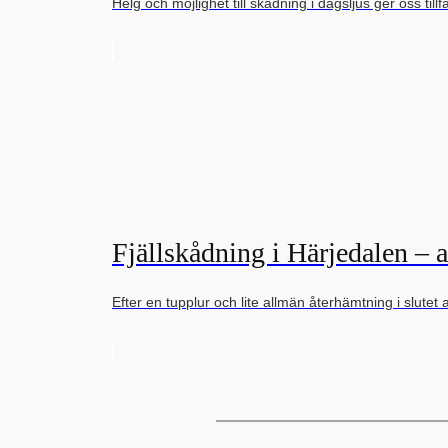
Helg och möjlighet till skådning i dagsljus ger oss till
Fjällskådning i Härjedalen – 
Efter en tupplur och lite allmän återhämtning i slute