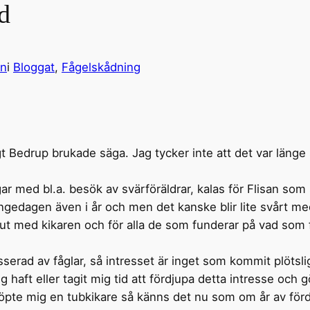
d
on
i
Bloggat
, 
Fågelskådning
t Bedrup brukade säga. Jag tycker inte att det var länge 
r med bl.a. besök av svärföräldrar, kalas för Flisan som s
ngedagen även i år och men det kanske blir lite svårt med
ta ut med kikaren och för alla de som funderar på vad som 
esserad av fåglar, så intresset är inget som kommit plötsl
ig haft eller tagit mig tid att fördjupa detta intresse och 
köpte mig en tubkikare så känns det nu som om år av förd