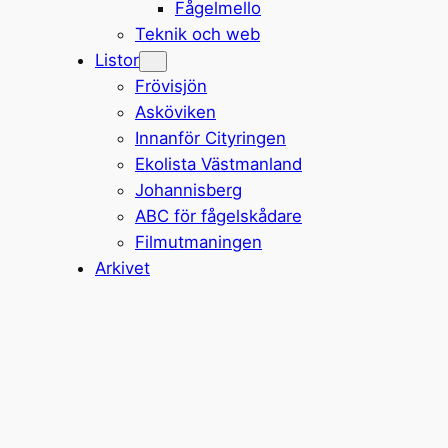
Fågelmello
Teknik och web
Listor
Frövisjön
Asköviken
Innanför Cityringen
Ekolista Västmanland
Johannisberg
ABC för fågelskådare
Filmutmaningen
Arkivet