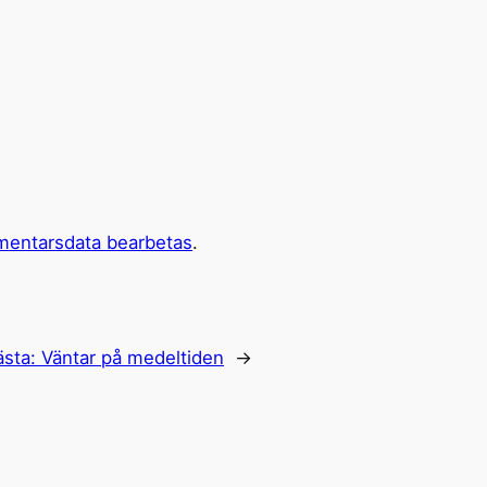
mentarsdata bearbetas
.
ästa:
Väntar på medeltiden
→