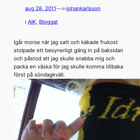
aug 28, 2011
—
johankarlsson
av
i
AIK
, 
Bloggat
Igår morse när jag satt och käkade frukost
stolpade ett besynerligt gäng in på baksidan
och påstod att jag skulle snabba mig och
packa en väska för jag skulle komma tillbaka
först på söndagkväll.