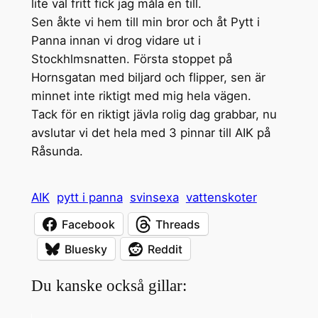
lite väl fritt fick jag måla en till.
Sen åkte vi hem till min bror och åt Pytt i
Panna innan vi drog vidare ut i
Stockhlmsnatten. Första stoppet på
Hornsgatan med biljard och flipper, sen är
minnet inte riktigt med mig hela vägen.
Tack för en riktigt jävla rolig dag grabbar, nu
avslutar vi det hela med 3 pinnar till AIK på
Råsunda.
AIK
pytt i panna
svinsexa
vattenskoter
Facebook
Threads
Bluesky
Reddit
Du kanske också gillar: