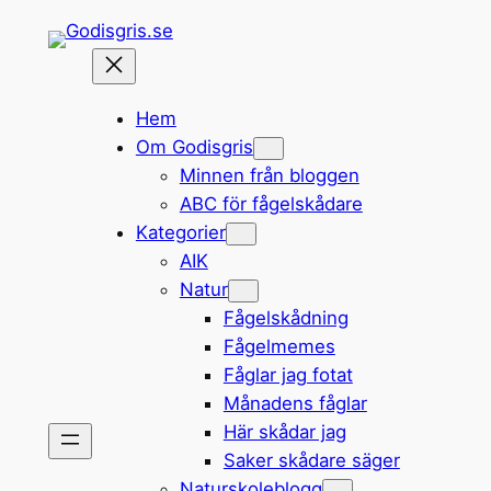
Hoppa
till
innehåll
Hem
Om Godisgris
Minnen från bloggen
ABC för fågelskådare
Kategorier
AIK
Natur
Fågelskådning
Fågelmemes
Fåglar jag fotat
Månadens fåglar
Här skådar jag
Saker skådare säger
Naturskoleblogg