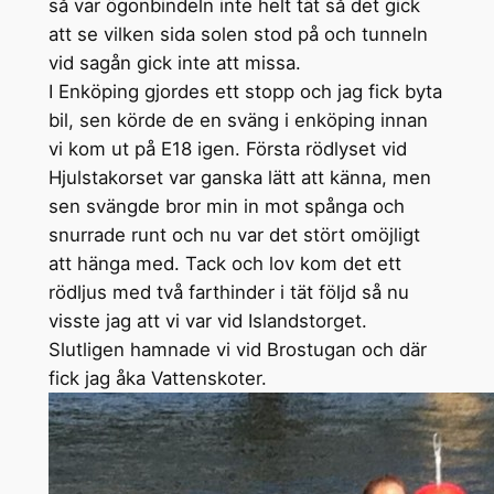
så var ögonbindeln inte helt tät så det gick
att se vilken sida solen stod på och tunneln
vid sagån gick inte att missa.
I Enköping gjordes ett stopp och jag fick byta
bil, sen körde de en sväng i enköping innan
vi kom ut på E18 igen. Första rödlyset vid
Hjulstakorset var ganska lätt att känna, men
sen svängde bror min in mot spånga och
snurrade runt och nu var det stört omöjligt
att hänga med. Tack och lov kom det ett
rödljus med två farthinder i tät följd så nu
visste jag att vi var vid Islandstorget.
Slutligen hamnade vi vid Brostugan och där
fick jag åka Vattenskoter.