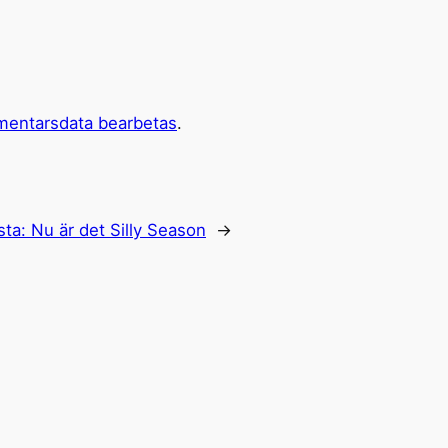
mentarsdata bearbetas
.
sta:
Nu är det Silly Season
→