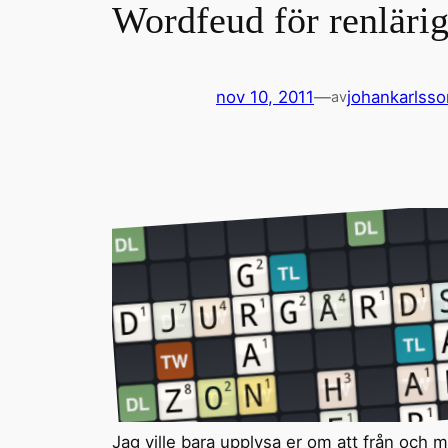
Wordfeud för renläri
nov 10, 2011
—
johankarlsso
av
Jag ville bara upplysa er om att från och