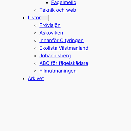
Fågelmello
Teknik och web
Listor
Frövisjön
Asköviken
Innanför Cityringen
Ekolista Västmanland
Johannisberg
ABC för fågelskådare
Filmutmaningen
Arkivet