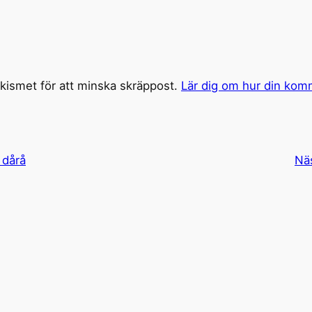
ismet för att minska skräppost.
Lär dig om hur din kom
i dårå
Nä