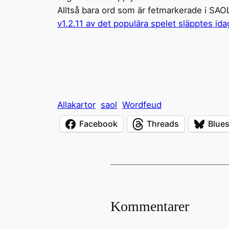
Alltså bara ord som är fetmarkerade i SAOL 
v1.2.11 av det populära spelet släpptes ida
Allakartor
saol
Wordfeud
Facebook
Threads
Blue
Kommentarer