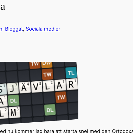
ga
n
i
Bloggat
, 
Sociala medier
 med nu kommer jag bara att starta spel med den Ortodoxa