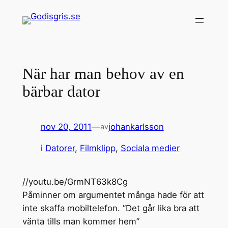
Hoppa
till
innehåll
När har man behov av en
bärbar dator
nov 20, 2011
—
johankarlsson
av
i
Datorer
, 
Filmklipp
, 
Sociala medier
//youtu.be/GrmNT63k8Cg
Påminner om argumentet många hade för att
inte skaffa mobiltelefon. ”Det går lika bra att
vänta tills man kommer hem”