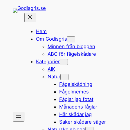
Hoppa
till
innehåll
Hem
Om Godisgris
Minnen från bloggen
ABC för fågelskådare
Kategorier
AIK
Natur
Fågelskådning
Fågelmemes
Fåglar jag fotat
Månadens fåglar
Här skådar jag
Saker skådare säger
Naturskoleblogg