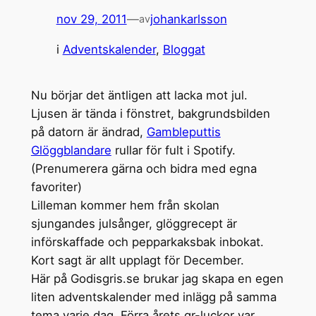
nov 29, 2011
—
johankarlsson
av
i
Adventskalender
, 
Bloggat
Nu börjar det äntligen att lacka mot jul.
Ljusen är tända i fönstret, bakgrundsbilden
på datorn är ändrad,
Gambleputtis
Glöggblandare
rullar för fult i Spotify.
(Prenumerera gärna och bidra med egna
favoriter)
Lilleman kommer hem från skolan
sjungandes julsånger, glöggrecept är
införskaffade och pepparkaksbak inbokat.
Kort sagt är allt upplagt för December.
Här på Godisgris.se brukar jag skapa en egen
liten adventskalender med inlägg på samma
tema varje dag. Förra årets qr-luckor var