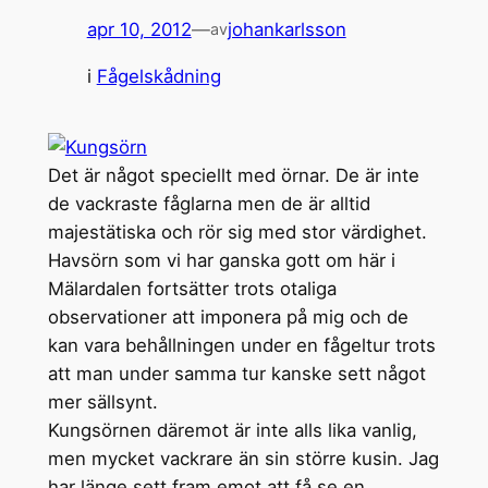
apr 10, 2012
—
johankarlsson
av
i
Fågelskådning
Det är något speciellt med örnar. De är inte
de vackraste fåglarna men de är alltid
majestätiska och rör sig med stor värdighet.
Havsörn som vi har ganska gott om här i
Mälardalen fortsätter trots otaliga
observationer att imponera på mig och de
kan vara behållningen under en fågeltur trots
att man under samma tur kanske sett något
mer sällsynt.
Kungsörnen däremot är inte alls lika vanlig,
men mycket vackrare än sin större kusin. Jag
har länge sett fram emot att få se en