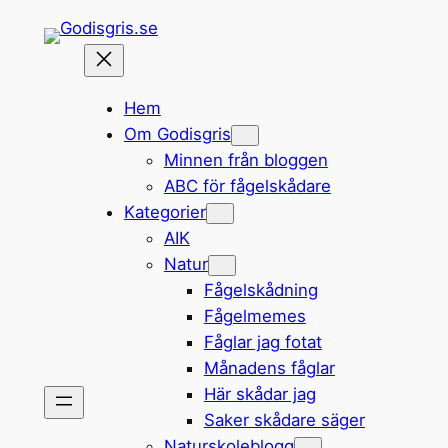
Hoppa
till
innehåll
Hem
Om Godisgris
Minnen från bloggen
ABC för fågelskådare
Kategorier
AIK
Natur
Fågelskådning
Fågelmemes
Fåglar jag fotat
Månadens fåglar
Här skådar jag
Saker skådare säger
Naturskoleblogg