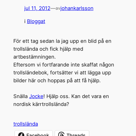
jul 11, 2012
—
johankarlsson
av
i
Bloggat
För ett tag sedan la jag upp en blid på en
trollslända och fick hjälp med
artbestämningen.
Eftersom vi fortfarande inte skaffat någon
trollsländebok, fortsätter vi att lägga upp
bilder här och hoppas på att få hjälp.
Snälla
Jocke
! Hjälp oss. Kan det vara en
nordisk kärrtrollslända?
trollslända
Facebook
Threads