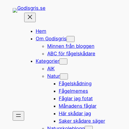
Hoppa
till
innehåll
Hem
Om Godisgris
Minnen från bloggen
ABC för fågelskådare
Kategorier
AIK
Natur
Fågelskådning
Fågelmemes
Fåglar jag fotat
Månadens fåglar
Här skådar jag
Saker skådare säger
Naturskoleblogg