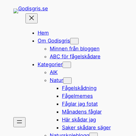
Hoppa
till
innehåll
Hem
Om Godisgris
Minnen från bloggen
ABC för fågelskådare
Kategorier
AIK
Natur
Fågelskådning
Fågelmemes
Fåglar jag fotat
Månadens fåglar
Här skådar jag
Saker skådare säger
Naturskoleblogg