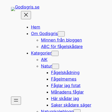
Hoppa
till
innehåll
Hem
Om Godisgris
Minnen från bloggen
ABC för fågelskådare
Kategorier
AIK
Natur
Fågelskådning
Fågelmemes
Fåglar jag fotat
Månadens fåglar
Här skådar jag
Saker skådare säger
Naturskoleblogg