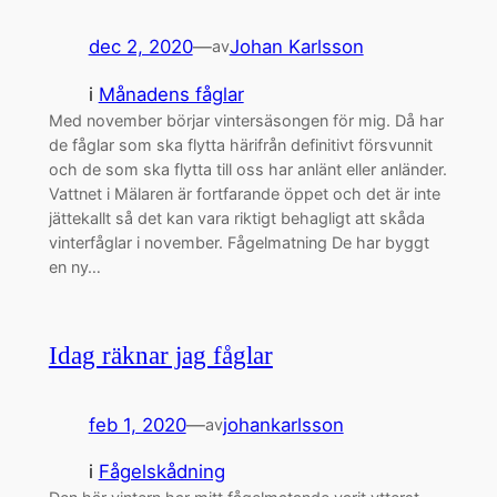
dec 2, 2020
—
Johan Karlsson
av
i
Månadens fåglar
Med november börjar vintersäsongen för mig. Då har
de fåglar som ska flytta härifrån definitivt försvunnit
och de som ska flytta till oss har anlänt eller anländer.
Vattnet i Mälaren är fortfarande öppet och det är inte
jättekallt så det kan vara riktigt behagligt att skåda
vinterfåglar i november. Fågelmatning De har byggt
en ny…
Idag räknar jag fåglar
feb 1, 2020
—
johankarlsson
av
i
Fågelskådning