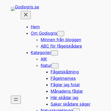
Hoppa
till
innehåll
Hem
Om Godisgris
Minnen från bloggen
ABC för fågelskådare
Kategorier
AIK
Natur
Fågelskådning
Fågelmemes
Fåglar jag fotat
Månadens fåglar
Här skådar jag
Saker skådare säger
Naturskoleblogg