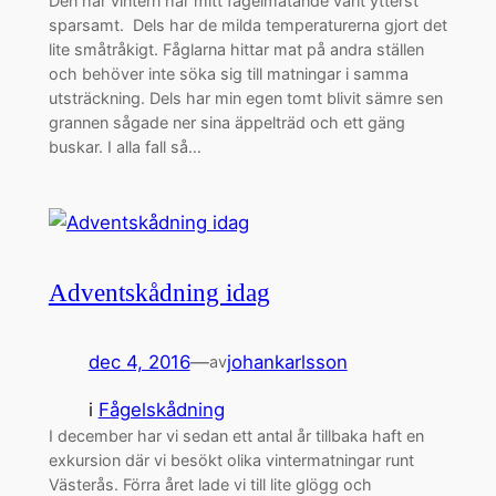
Den här vintern har mitt fågelmatande varit ytterst
sparsamt. Dels har de milda temperaturerna gjort det
lite småtråkigt. Fåglarna hittar mat på andra ställen
och behöver inte söka sig till matningar i samma
utsträckning. Dels har min egen tomt blivit sämre sen
grannen sågade ner sina äppelträd och ett gäng
buskar. I alla fall så…
Adventskådning idag
dec 4, 2016
—
johankarlsson
av
i
Fågelskådning
I december har vi sedan ett antal år tillbaka haft en
exkursion där vi besökt olika vintermatningar runt
Västerås. Förra året lade vi till lite glögg och