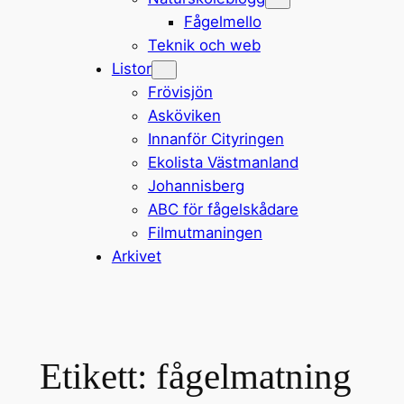
Fågelmello
Teknik och web
Listor
Frövisjön
Asköviken
Innanför Cityringen
Ekolista Västmanland
Johannisberg
ABC för fågelskådare
Filmutmaningen
Arkivet
Etikett:
fågelmatning