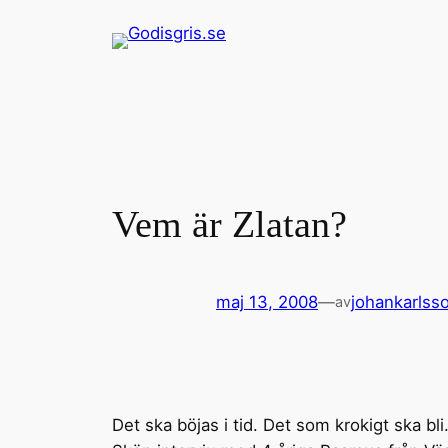
Hoppa
till
innehåll
Vem är Zlatan?
maj 13, 2008
—
johankarlss
av
Det ska böjas i tid. Det som krokigt ska bli