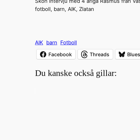
Skön intervju med 4 åriga Rasmus från Väs
fotboll, barn, AIK, Zlatan
AIK
barn
Fotboll
Facebook
Threads
Blue
Du kanske också gillar: