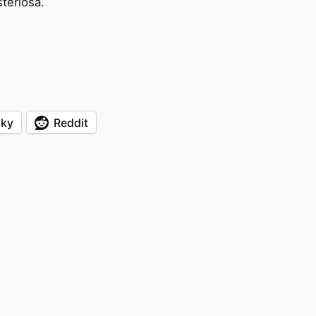
terlösa.
sky
Reddit