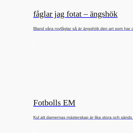
fåglar jag fotat – ängshök
Bland våra rovfåglar så är ängshök den art som har 
Fotbolls EM
Kul att damernas mästerskap är lika stora och sänd