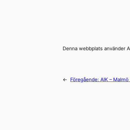
Denna webbplats använder Ak
←
Föregående:
AIK – Malmö