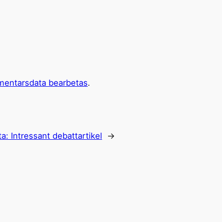
mentarsdata bearbetas
.
ta:
Intressant debattartikel
→