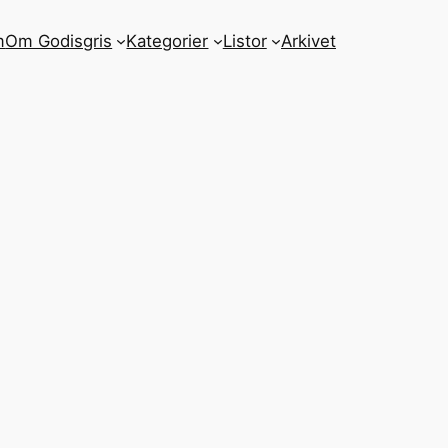
m
Om Godisgris
Kategorier
Listor
Arkivet