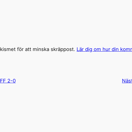
ismet för att minska skräppost.
Lär dig om hur din kom
 FF 2-0
Näs