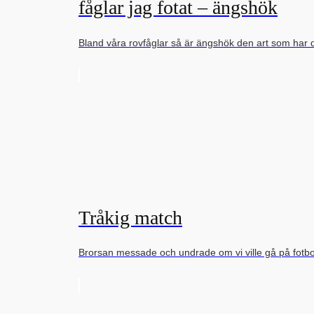
fåglar jag fotat – ängshök
Bland våra rovfåglar så är ängshök den art som har 
Tråkig match
Brorsan messade och undrade om vi ville gå på fot