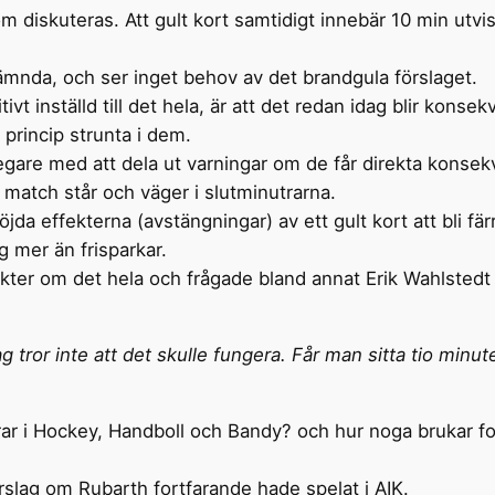
om diskuteras. Att gult kort samtidigt innebär 10 min utvi
stnämnda, och ser inget behov av det brandgula förslaget.
sitivt inställd till det hela, är att det redan idag blir kons
princip strunta i dem.
fegare med att dela ut varningar om de får direkta konsek
n match står och väger i slutminutrarna.
jda effekterna (avstängningar) av ett gult kort att bli fär
g mer än frisparkar.
åsikter om det hela och frågade bland annat Erik Wahlstedt
g tror inte att det skulle fungera. Får man sitta tio minut
ar i Hockey, Handboll och Bandy? och hur noga brukar fot
örslag om Rubarth fortfarande hade spelat i AIK.