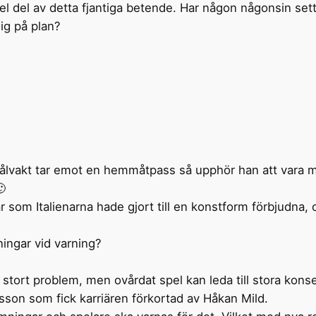
hel del av detta fjantiga betende. Har någon någonsin sett
ig på plan?
vakt tar emot en hemmåtpass så upphör han att vara mål

r som Italienarna hade gjort till en konstform förbjudna, o
ingar vid varning?
t stort problem, men ovårdat spel kan leda till stora ko
son som fick karriären förkortad av Håkan Mild.