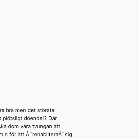
ara bra men det största
 plötsligt döende!? Där
ska dom vara tvungan att
 min för att Â¨rehabilteraÂ¨sig