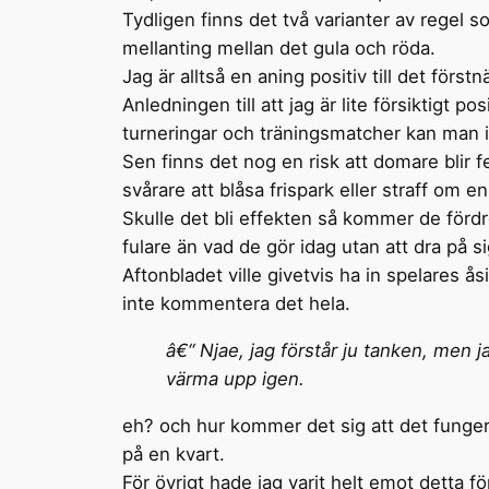
Tydligen finns det två varianter av regel s
mellanting mellan det gula och röda.
Jag är alltså en aning positiv till det för
Anledningen till att jag är lite försiktigt po
turneringar och träningsmatcher kan man i 
Sen finns det nog en risk att domare blir 
svårare att blåsa frispark eller straff om e
Skulle det bli effekten så kommer de fördrö
fulare än vad de gör idag utan att dra på si
Aftonbladet ville givetvis ha in spelares 
inte kommentera det hela.
â€“ Njae, jag förstår ju tanken, men ja
värma upp igen.
eh? och hur kommer det sig att det funger
på en kvart.
För övrigt hade jag varit helt emot detta f