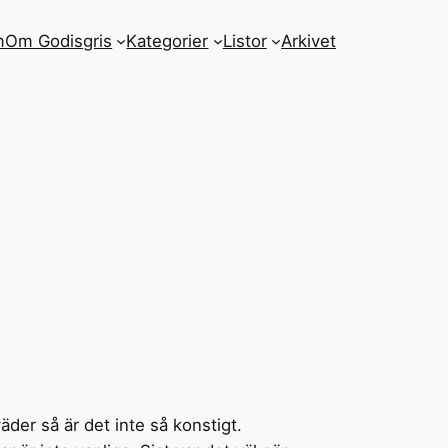
m
Om Godisgris
Kategorier
Listor
Arkivet
väder så är det inte så konstigt.