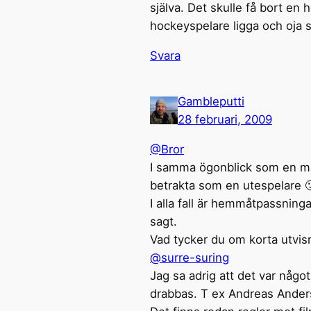
själva. Det skulle få bort en 
hockeyspelare ligga och oja s
Svara
Gambleputti
28 februari, 2009
@Bror
I samma ögonblick som en mål
betrakta som en utespelare 
I alla fall är hemmåtpassninga
sagt.
Vad tycker du om korta utvisn
@surre-suring
Jag sa adrig att det var någo
drabbas. T ex Andreas Anders