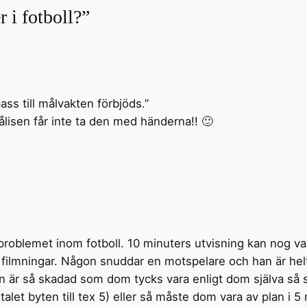
r i fotboll?”
ass till målvakten förbjöds.”
ålisen får inte ta den med händerna!! 🙂
a problemet inom fotboll. 10 minuters utvisning kan nog v
 filmningar. Någon snuddar en motspelare och han är helt
 är så skadad som dom tycks vara enligt dom själva så 
talet byten till tex 5) eller så måste dom vara av plan i 5