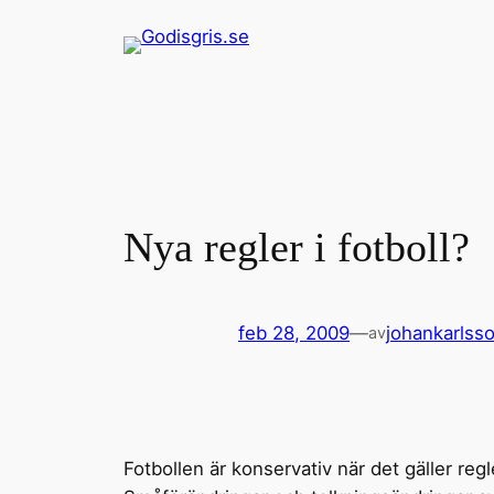
Hoppa
till
innehåll
Nya regler i fotboll?
feb 28, 2009
—
johankarlss
av
Fotbollen är konservativ när det gäller regl