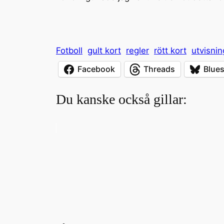
Fotboll
gult kort
regler
rött kort
utvisnin
Facebook
Threads
Blue
Du kanske också gillar: