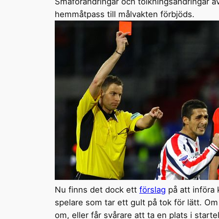
Småförändringar och tolkningsändringar av r
hemmåtpass till målvakten förbjöds.
Nu finns det dock ett
förslag
på att införa 
spelare som tar ett gult på tok för lätt. Om
om, eller får svårare att ta en plats i starte