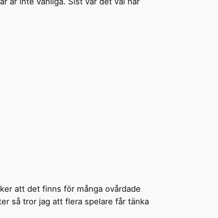
 är inte vanliga. Sist var det väl när
tycker att det finns för många ovårdade
r så tror jag att flera spelare får tänka