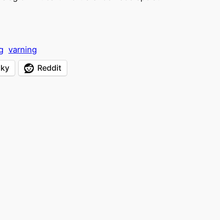
g
varning
sky
Reddit