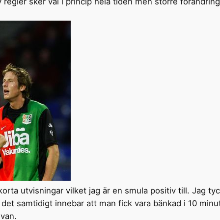
egler sker väl i princip hela tiden men större förändringar
korta utvisningar vilket jag är en smula positiv till. Jag 
 det samtidigt innebar att man fick vara bänkad i 10 minute
lvan.