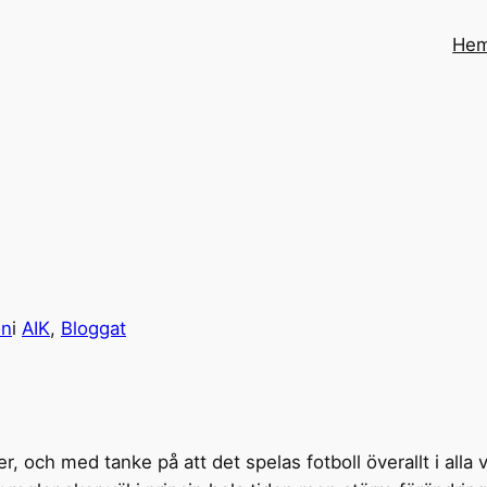
He
on
i
AIK
, 
Bloggat
er, och med tanke på att det spelas fotboll överallt i alla 