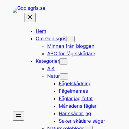
Hoppa
till
innehåll
Hem
Om Godisgris
Minnen från bloggen
ABC för fågelskådare
Kategorier
AIK
Natur
Fågelskådning
Fågelmemes
Fåglar jag fotat
Månadens fåglar
Här skådar jag
Saker skådare säger
Naturskoleblogg