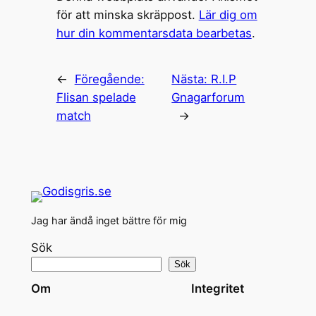
för att minska skräppost.
Lär dig om
hur din kommentarsdata bearbetas
.
←
Föregående:
Nästa:
R.I.P
Flisan spelade
Gnagarforum
match
→
Jag har ändå inget bättre för mig
Sök
Sök
Om
Integritet