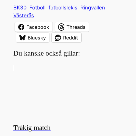
BK30
Fotboll
fotbollslekis
Ringvallen
Västerås
Facebook
Threads
Bluesky
Reddit
Du kanske också gillar:
Tråkig match