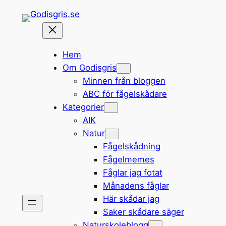
Hoppa
till
innehåll
Hem
Om Godisgris
Minnen från bloggen
ABC för fågelskådare
Kategorier
AIK
Natur
Fågelskådning
Fågelmemes
Fåglar jag fotat
Månadens fåglar
Här skådar jag
Saker skådare säger
Naturskoleblogg