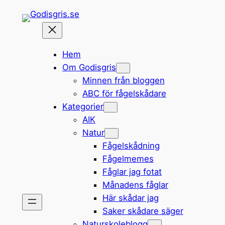
Hoppa
till
innehåll
Hem
Om Godisgris
Minnen från bloggen
ABC för fågelskådare
Kategorier
AIK
Natur
Fågelskådning
Fågelmemes
Fåglar jag fotat
Månadens fåglar
Här skådar jag
Saker skådare säger
Naturskoleblogg