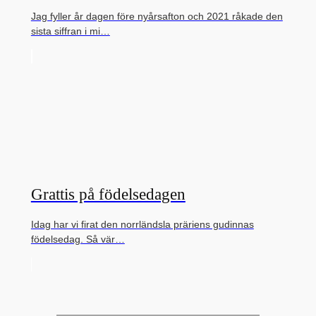
Jag fyller år dagen före nyårsafton och 2021 råkade den
sista siffran i mi…
Grattis på födelsedagen
Idag har vi firat den norrländsla präriens gudinnas
födelsedag. Så vär…