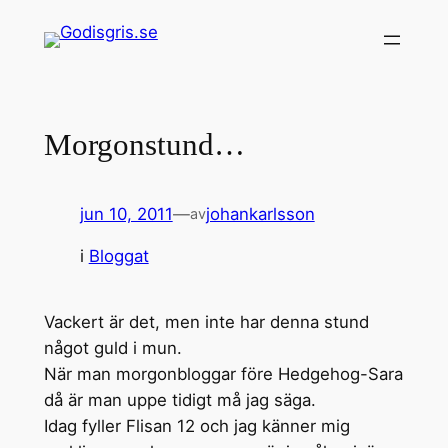
Hoppa
till
innehåll
Morgonstund…
jun 10, 2011
—
johankarlsson
av
i
Bloggat
Vackert är det, men inte har denna stund
något guld i mun.
När man morgonbloggar före Hedgehog-Sara
då är man uppe tidigt må jag säga.
Idag fyller Flisan 12 och jag känner mig