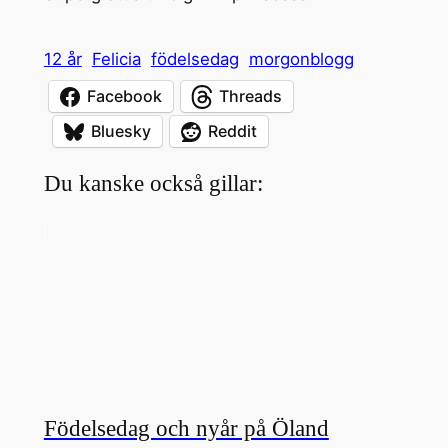
12 år
Felicia
födelsedag
morgonblogg
Facebook
Threads
Bluesky
Reddit
Du kanske också gillar:
Födelsedag och nyår på Öland