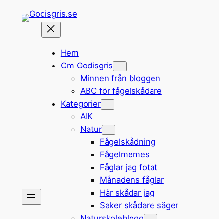
Hoppa
till
innehåll
Hem
Om Godisgris
Minnen från bloggen
ABC för fågelskådare
Kategorier
AIK
Natur
Fågelskådning
Fågelmemes
Fåglar jag fotat
Månadens fåglar
Här skådar jag
Saker skådare säger
Naturskoleblogg