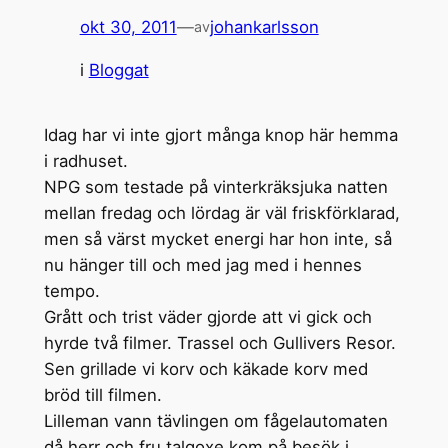
okt 30, 2011
—
johankarlsson
av
i
Bloggat
Idag har vi inte gjort många knop här hemma
i radhuset.
NPG som testade på vinterkräksjuka natten
mellan fredag och lördag är väl friskförklarad,
men så värst mycket energi har hon inte, så
nu hänger till och med jag med i hennes
tempo.
Grått och trist väder gjorde att vi gick och
hyrde två filmer. Trassel och Gullivers Resor.
Sen grillade vi korv och käkade korv med
bröd till filmen.
Lilleman vann tävlingen om fågelautomaten
då herr och fru talgoxe kom på besök i