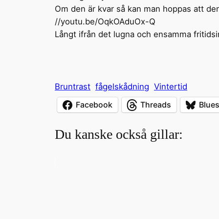
Om den är kvar så kan man hoppas att den v
//youtu.be/OqkOAduOx-Q
Långt ifrån det lugna och ensamma fritids
Bruntrast
fågelskådning
Vintertid
Facebook
Threads
Blue
Du kanske också gillar: