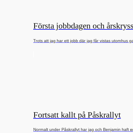
Första jobbdagen och årskrys
Trots att jag har ett jobb där jag får vistas utomhu
Fortsatt kallt på Påskrallyt
Normalt under Påskrallyt har jag och Benjamin haft