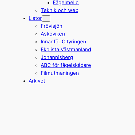
Fågelmello
Teknik och web
Listor
Frövisjön
Asköviken
Innanför Cityringen
Ekolista Västmanland
Johannisberg
ABC för fågelskådare
Filmutmaningen
Arkivet