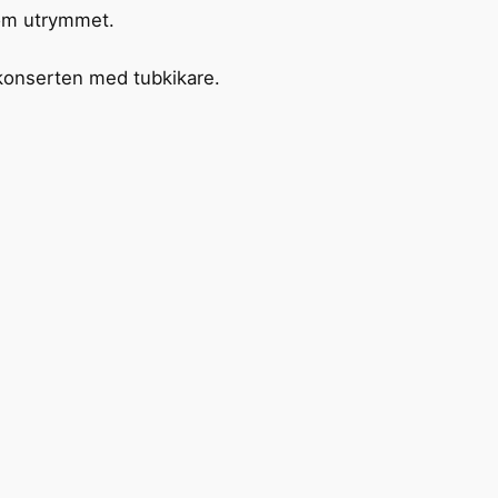
t om utrymmet.
kkonserten med tubkikare.