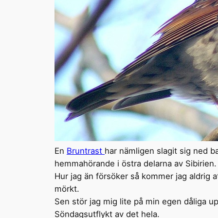
En
Bruntrast
har nämligen slagit sig ned b
hemmahörande i östra delarna av Sibirien.
Hur jag än försöker så kommer jag aldrig at
mörkt.
Sen stör jag mig lite på min egen dåliga u
Söndagsutflykt av det hela.