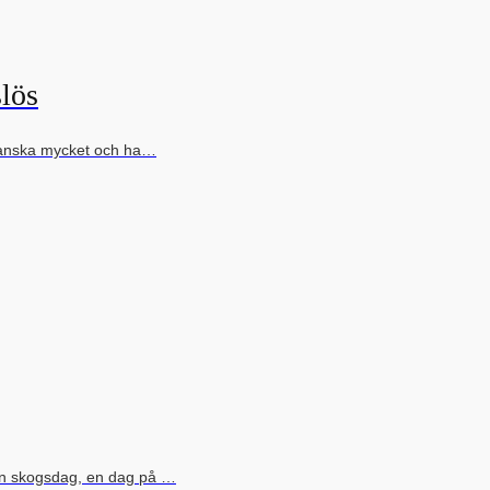
slös
s ganska mycket och ha…
 en skogsdag, en dag på …