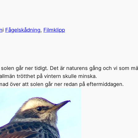
n
i
Fågelskådning
, 
Filmklipp
t solen går ner tidigt. Det är naturens gång och vi som m
allmän trötthet på vintern skulle minska.
mad över att solen går ner redan på eftermiddagen.