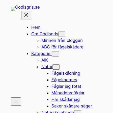
Hoppa
till
innehåll
Hem
Om Godisgris
Minnen från bloggen
ABC för fågelskådare
Kategorier
AIK
Natur
Fågelskådning
Fågelmemes
Fåglar jag fotat
Månadens fåglar
Här skådar jag
Saker skådare säger
Naturskoleblogg