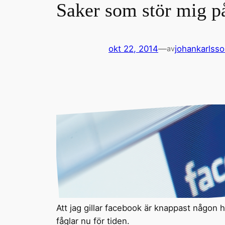
Saker som stör mig p
okt 22, 2014
—
johankarlss
av
Att jag gillar facebook är knappast någon 
fåglar nu för tiden.