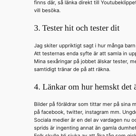
finns där, så länka direkt till Youtubeklippe
vill besöka.
3. Tester hit och tester dit
Jag skiter uppriktigt sagt i hur många barn ni
Att testernas enda syfte är att samla in u
Mina sexåringar på jobbet älskar tester, m
samtidigt tränar de på att räkna.
4. Länkar om hur hemskt det ä
Bilder på föräldrar som tittar mer på sina
på facebook, twitter, instagram mm. Ungdo
Sociala medier är en del av vardagen nu o
sprids är ingenting annat än gamla dumhet
Folk skulle bli sjuka av att åka tåg som gi