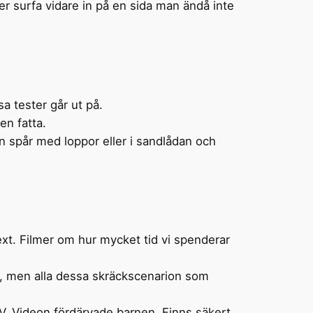
pper surfa vidare in på en sida man ändå inte
ssa tester går ut på.
en fatta.
n spår med loppor eller i sandlådan och
ext. Filmer om hur mycket tid vi spenderar
t, men alla dessa skräckscenarion som
 TV. Videon fördärvade barnen. Finns säkert