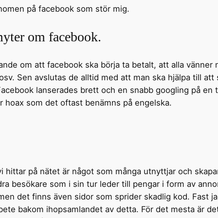
fenomen på facebook som stör mig.
 myter om facebook.
de om att facebook ska börja ta betalt, att alla vänner 
osv. Sen avslutas de alltid med att man ska hjälpa till att 
Facebook lanserades brett och en snabb googling på en te
ller hoax som det oftast benämns på engelska.
 vi hittar på nätet är något som många utnyttjar och skap
dra besökare som i sin tur leder till pengar i form av anno
 men det finns även sidor som sprider skadlig kod. Fast j
arbete bakom ihopsamlandet av detta. För det mesta är de