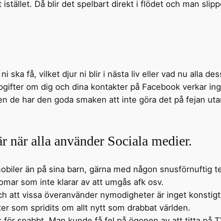
t istället. Då blir det spelbart direkt i flödet och man sli
 ska få, vilket djur ni blir i nästa liv eller vad nu alla de
ppgifter om dig och dina kontakter på Facebook verkar ing
en de har den goda smaken att inte göra det på fejan uta
r när alla använder Sociala medier.
 mobiler än på sina barn, gärna med någon snusförnuftig t
mar som inte klarar av att umgås afk osv.
ch att vissa överanvänder nymodigheter är inget konstig
er som spridits om allt nytt som drabbat världen.
ck för snabbt. Man kunde få fel på ögonen av att titta på