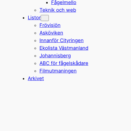
Fågelmello
Teknik och web
Listor
Frövisjön
Asköviken
Innanför Cityringen
Ekolista Västmanland
Johannisberg
ABC för fågelskådare
Filmutmaningen
Arkivet