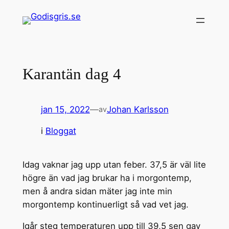
Hoppa
till
innehåll
Karantän dag 4
jan 15, 2022
—
Johan Karlsson
av
i
Bloggat
Idag vaknar jag upp utan feber. 37,5 är väl lite
högre än vad jag brukar ha i morgontemp,
men å andra sidan mäter jag inte min
morgontemp kontinuerligt så vad vet jag.
Igår steg temperaturen upp till 39,5 sen gav