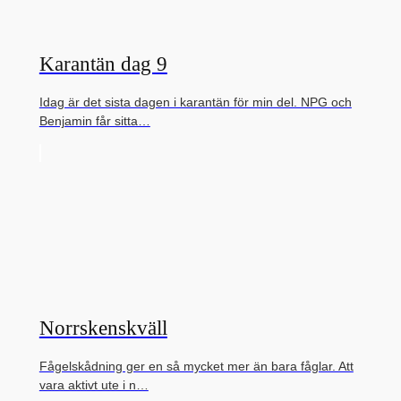
Karantän dag 9
Idag är det sista dagen i karantän för min del. NPG och
Benjamin får sitta…
Norrskenskväll
Fågelskådning ger en så mycket mer än bara fåglar. Att
vara aktivt ute i n…