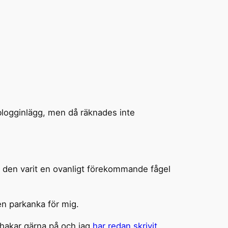
 blogginlägg, men då räknades inte
ade den varit en ovanligt förekommande fågel
en parkanka för mig.
hakar gärna på och jag
har redan skrivit