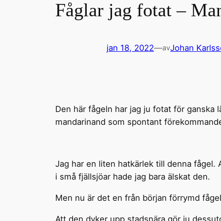
Fåglar jag fotat – Ma
jan 18, 2022
—
Johan Karls
av
Den här fågeln har jag ju fotat för ganska
mandarinand som spontant förekommande i 
Jag har en liten hatkärlek till denna fågel
i små fjällsjöar hade jag bara älskat den.
Men nu är det en från början förrymd fågel
Att den dyker upp stadsnära gör ju dessu