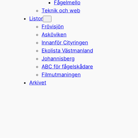
Fågelmello
Teknik och web
Listor
Frövisjön
Asköviken
Innanför Cityringen
Ekolista Västmanland
Johannisberg
ABC för fågelskådare
Filmutmaningen
Arkivet