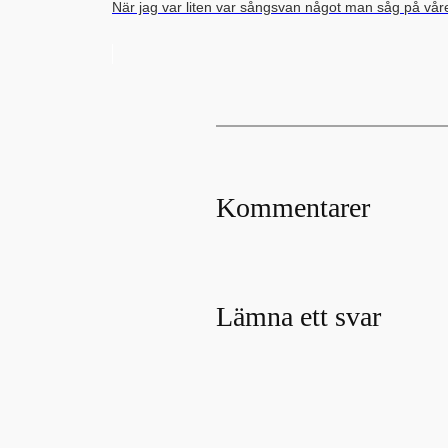
När jag var liten var sångsvan något man såg på v
Kommentarer
Lämna ett svar