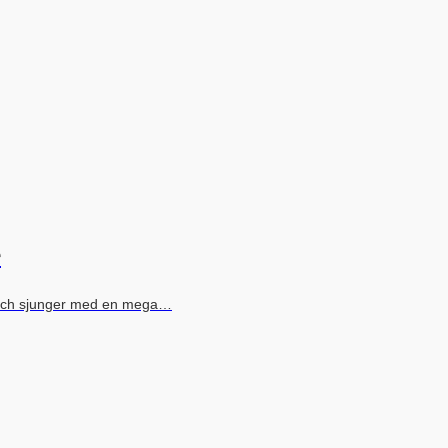
e
e och sjunger med en mega…