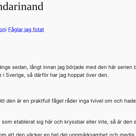
ndarinand
son
i
Fåglar jag fotat
 länge sedan, långt innan jag började med den här serien
Sverige, så därför har jag hoppat över den.
. Att den är en praktfull fågel råder inga tvivel om och h
 som etablerat sig här och kryssbar eller inte, så är den 
tom att den väcker en hel del uppmärksamhet och media 