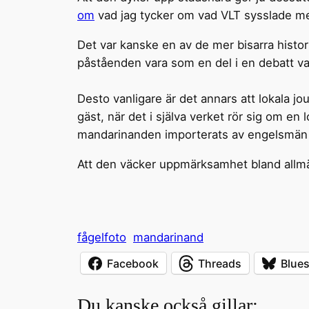
om
vad jag tycker om vad VLT sysslade med
Det var kanske en av de mer bisarra histor
påståenden vara som en del i en debatt va
Desto vanligare är det annars att lokala 
gäst, när det i själva verket rör sig om e
mandarinanden importerats av engelsmän t
Att den väcker uppmärksamhet bland allmänh
fågelfoto
mandarinand
Facebook
Threads
Blue
Du kanske också gillar: