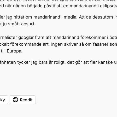
 när någon började påstå att en mandarinand i eklipsdrä
ier jag hittat om mandarinand i media. Att de dessutom i
r ju smått absurt.
journalister googlar fram att mandarinand förekommer i ö
n lokalt förekommande art. Ingen skriver så om fasaner so
ill Europa.
eten tycker jag bara är roligt, det gör att fler kanske u
sky
Reddit