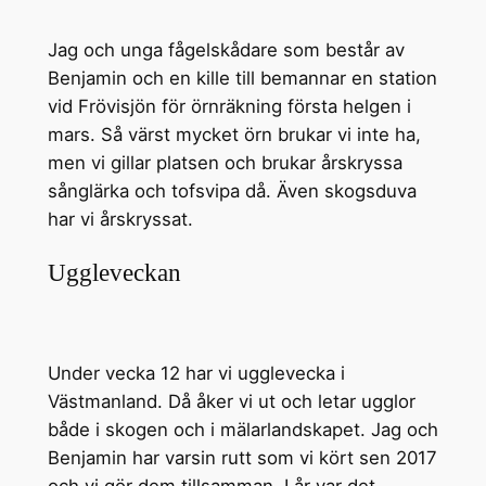
Jag och unga fågelskådare som består av
Benjamin och en kille till bemannar en station
vid Frövisjön för örnräkning första helgen i
mars. Så värst mycket örn brukar vi inte ha,
men vi gillar platsen och brukar årskryssa
sånglärka och tofsvipa då. Även skogsduva
har vi årskryssat.
Uggleveckan
Under vecka 12 har vi ugglevecka i
Västmanland. Då åker vi ut och letar ugglor
både i skogen och i mälarlandskapet. Jag och
Benjamin har varsin rutt som vi kört sen 2017
och vi gör dem tillsamman. I år var det