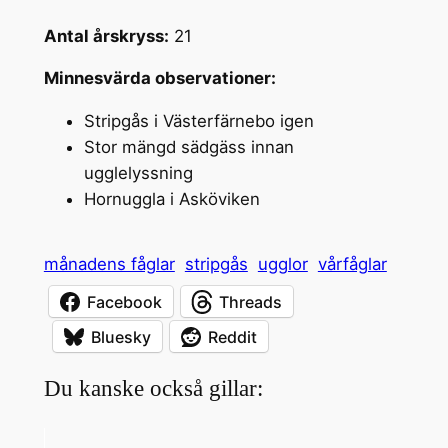
Antal årskryss:
21
Minnesvärda observationer:
Stripgås i Västerfärnebo igen
Stor mängd sädgäss innan
ugglelyssning
Hornuggla i Asköviken
månadens fåglar
stripgås
ugglor
vårfåglar
Facebook
Threads
Bluesky
Reddit
Du kanske också gillar: