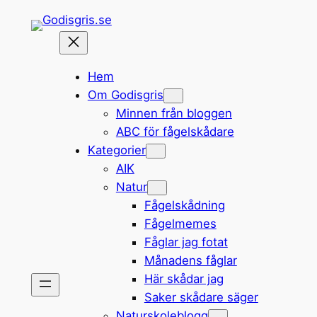
Hoppa
till
innehåll
Hem
Om Godisgris
Minnen från bloggen
ABC för fågelskådare
Kategorier
AIK
Natur
Fågelskådning
Fågelmemes
Fåglar jag fotat
Månadens fåglar
Här skådar jag
Saker skådare säger
Naturskoleblogg