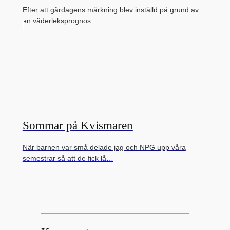
Efter att gårdagens märkning blev inställd på grund av
en väderleksprognos…
Sommar på Kvismaren
När barnen var små delade jag och NPG upp våra
semestrar så att de fick lå…