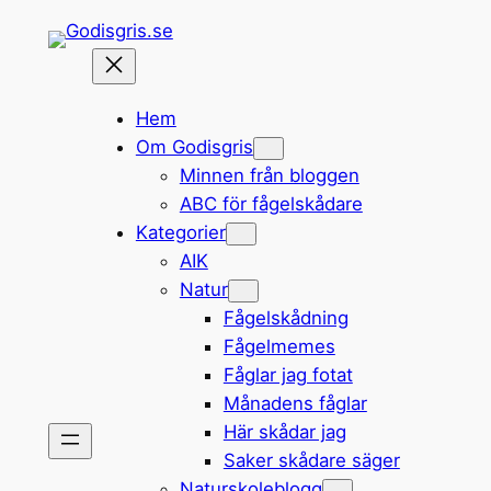
Hoppa
till
innehåll
Hem
Om Godisgris
Minnen från bloggen
ABC för fågelskådare
Kategorier
AIK
Natur
Fågelskådning
Fågelmemes
Fåglar jag fotat
Månadens fåglar
Här skådar jag
Saker skådare säger
Naturskoleblogg