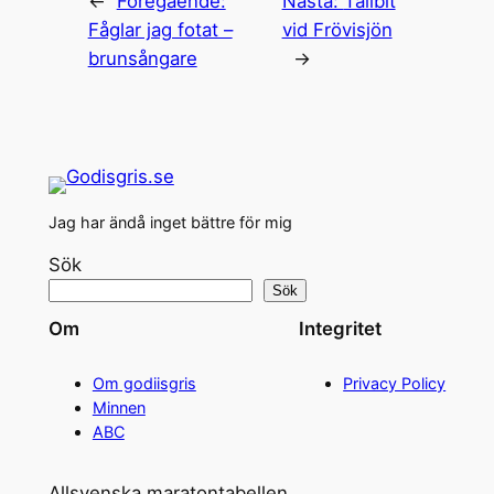
←
Föregående:
Nästa:
Tallbit
Fåglar jag fotat –
vid Frövisjön
brunsångare
→
Jag har ändå inget bättre för mig
Sök
Sök
Om
Integritet
Om godiisgris
Privacy Policy
Minnen
ABC
Allsvenska maratontabellen