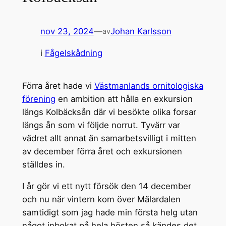
nov 23, 2024
—
Johan Karlsson
av
i
Fågelskådning
Förra året hade vi
Västmanlands ornitologiska
förening
en ambition att hålla en exkursion
längs Kolbäcksån där vi besökte olika forsar
längs ån som vi följde norrut. Tyvärr var
vädret allt annat än samarbetsvilligt i mitten
av december förra året och exkursionen
ställdes in.
I år gör vi ett nytt försök den 14 december
och nu när vintern kom över Mälardalen
samtidigt som jag hade min första helg utan
något inbokat på hela hösten så kändes det