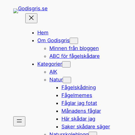
Hoppa
till
innehåll
Hem
Om Godisgris
Minnen från bloggen
ABC för fågelskådare
Kategorier
AIK
Natur
Fågelskådning
Fågelmemes
Fåglar jag fotat
Månadens fåglar
Här skådar jag
Saker skådare säger
Naturskoleblogg